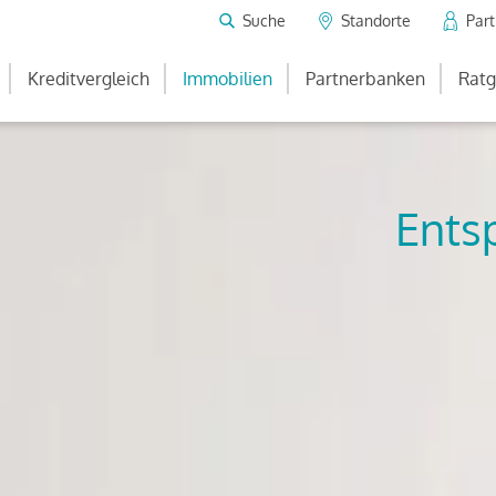
Suche
Standorte
Par
Kreditvergleich
Immobilien
Partnerbanken
Ratg