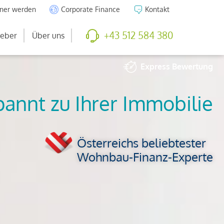
tner werden
Corporate Finance
Kontakt
+43 512 584 380
eber
Über uns
Express
Bewertung
So viel ist Ihre
Immobilie wert
Österreichs beliebtester
Wohnbau-Finanz-Experte