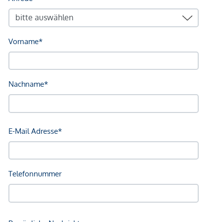
Bank <250m
Post <250m
Polizei <250m
Verkehr
Bus <250m
U-Bahn <250m
Straßenbahn <250m
Bahnhof <250m
Autobahnanschluss <3.250m
Angaben Entfernung Luftlinie / Quelle: OpenStreetMap
*Der Vertrag kommt nicht mit der INFINA Credit Broker
GmbH zustande. Das Objekt wird von einem externen
Immobilienunternehmen angeboten. Allfällige aus dem
Vertragsabschluss resultierende Rechte sind ausschließlich