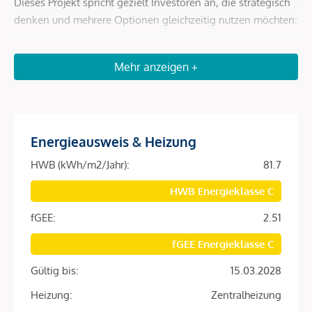
Dieses Projekt spricht gezielt Investoren an, die strategisch
denken und mehrere Optionen gleichzeitig nutzen möchten:
Bestand mit Perspektive
Mehr anzeigen +
Ein Teil der Einheiten ist unbefristet vermietet und generiert
stabile laufende Einnahmen.
Diese Tops bieten insbesondere eines, langfristiges
Wertsteigerungspotenzial in absoluter Innenstadtlage
Energieausweis & Heizung
Value-Add durch Sanierung
HWB (kWh/m2/Jahr):
81.7
Parallel dazu stehen bestandsfreie sowie
HWB Energieklasse C
sanierungsbedürftige Einheiten zur Verfügung.
fGEE:
2.51
Individuelle Neugestaltung möglich
fGEE Energieklasse C
Optimierung von Grundrissen dank Skelettbauweise
Wertsteigerung durch gezielte Aufwertung
Gültig bis:
15.03.2028
Heizung:
Zentralheizung
Das Projekt im Überblick