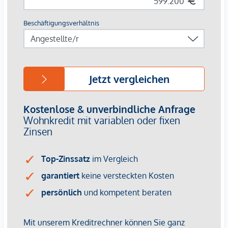
*Die angebotenen Vorsorgewohnungen können
ausschließlich zum Bruttokaufpreis für Eigennutzer erworben
werden. Ein Ankauf zu einem Vorsorgekaufpreis netto mit
gesondert ausgewiesener Umsatzsteuer ist bei diesem
Projekt nicht vorgesehen. Für weiterführende Informationen
oder eine persönliche Beratung stehen wir Ihnen
selbstverständlich gerne zur Verfügung.
Wir weisen darauf hin, dass zwischen dem Vermittler und
dem zu vermittelnden Dritten ein familiäres oder
wirtschaftliches Naheverhältnis besteht.
Der Vermittler ist als Doppelmakler tätig.
Infrastruktur / Entfernungen
Gesundheit