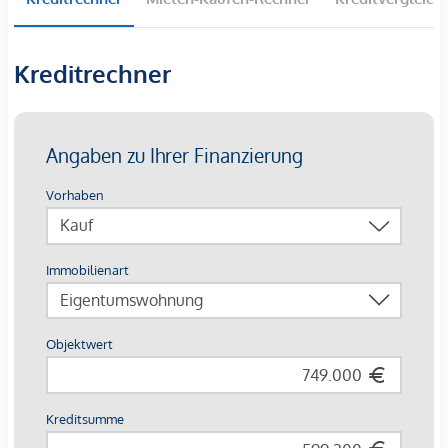
hervorragende Infrastruktur rund um den Schwedenplatz,
vielfältige Gastronomie, Einkaufsmöglichkeiten sowie für
internationales Publikum ist die Anbindung an den
Kreditrechner
Flughaben, 1 Station mit der U-Bahn und schneller Umstieg
zum CAT (City Airport Train), ein absolutes Highlight.
Kaufpreise der Vorsorgewohnungen
von EUR 260.000, - bis EUR 1.395.000, - netto zzgl. 20%
USt.
3% Kundenprovision
Fertigstellung:
Das Projekt befindet sich in laufender
Sanierung der Allgemeinflächen, die bis Ende 2027
fertiggestellt werden. Vermietete Einheiten werden inklusive
bestehender Mietverhältnisse übernommen. Leerstehende
bzw. sanierungsbedürftige Tops ermöglichen individuelle
Entwicklung und zusätzliches Wertsteigerungspotenzial.