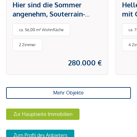
Hier sind die Sommer
Hel
angenehm, Souterrain-
mit 
Eigentum mit
Geme
ca. 56,00 m² Wohnfläche
ca. 
Terrassenmöglichkeit!
ruhi
2 Zimmer
4 Z
280.000 €
Mehr Objekte
Zur Hauptseite Immobilien
Zum Profil des Anbieters