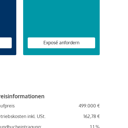
n
Exposé anfordern
reisinformationen
ufpreis
499.000 €
triebskosten inkl. USt.
162,78 €
undbucheintragung:
1.1 %