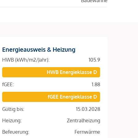
Badewanne
Energieausweis & Heizung
HWB (kWh/m2/Jahr):
105.9
HWB Energieklasse D
fGEE:
1.88
fGEE Energieklasse D
Gültig bis:
15.03.2028
Heizung:
Zentralheizung
Befeuerung:
Fernwärme