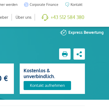
tner werden
Corporate Finance
Kontakt
+43 512 584 380
eber
Über uns
Express
Bewertung
Kostenlos &
unverbindlich.
0 €
Kontakt aufnehmen