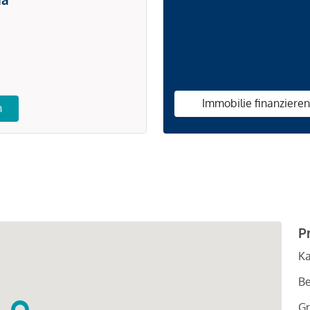
Immobilie finanziere
n
P
Ka
Be
Gr