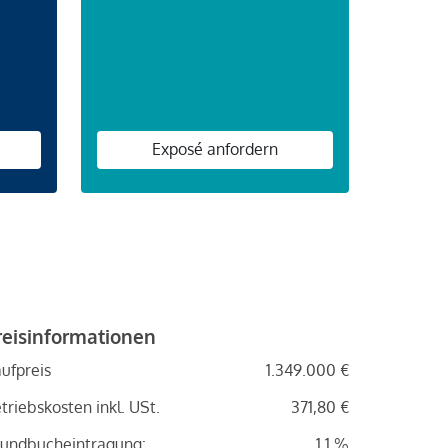
n
Exposé anfordern
reisinformationen
ufpreis
1.349.000 €
triebskosten inkl. USt.
371,80 €
undbucheintragung:
1.1 %