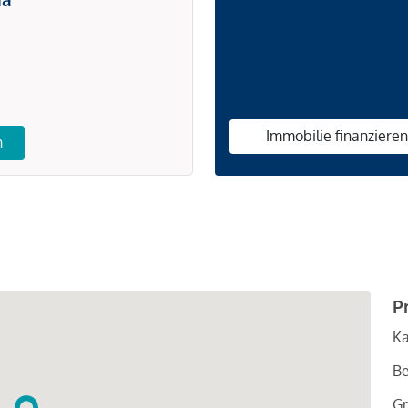
Immobilie finanziere
n
P
Ka
Be
Gr