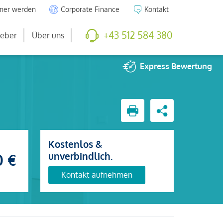
tner werden
Corporate Finance
Kontakt
+43 512 584 380
eber
Über uns
Express
Bewertung
Kostenlos &
unverbindlich.
0 €
Kontakt aufnehmen