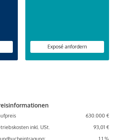
n
Exposé anfordern
reisinformationen
ufpreis
630.000 €
triebskosten inkl. USt.
93,01 €
undbucheintragung:
1.1 %