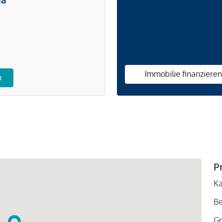
Immobilie finanziere
n
P
Ka
Be
Gr