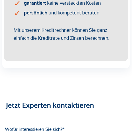
Mehr Details finden Sie unter
https://www.boe-
parking.at/de/garagen/wien/opernringhof
Fazit
Eine Immobilie mit Seltenheitswert:
Diese Wohnung vereint eine der besten Lagen Wiens mit
architektonischem Charakter und außergewöhnlichem
Entwicklungspotenzial. Mit einer stilvollen Sanierung
entsteht hier ein exklusives Stadtrefugium – oder eine
beeindruckende Luxusresidenz im Herzen der Stadt.
Nebenkosten:
Grundbucheintragung: 1,1% d.KP.
Jetzt Experten kontaktieren
Grunderwerbssteuer: 3,5% d.KP.
Maklerprovision: 3% d.KP. + 20% USt.