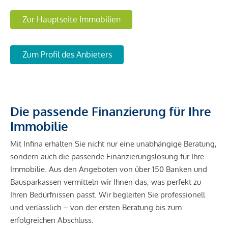
Bahnhof <500m
Zur Hauptseite Immobilien
Autobahnanschluss <3.500m
Angaben Entfernung Luftlinie / Quelle: OpenStreetMap
Zum Profil des Anbieters
*Der Vertrag kommt nicht mit der INFINA Credit Broker
GmbH zustande. Das Objekt wird von einem externen
Immobilienunternehmen angeboten. Allfällige aus dem
Die passende Finanzierung für Ihre
Vertragsabschluss resultierende Rechte sind ausschließlich
Immobilie
gegenüber dem anbietenden Immobilienunternehmen
geltend zu machen. Wir weisen Sie darauf hin, dass die
Mit Infina erhalten Sie nicht nur eine unabhängige Beratung,
gemachten Angaben und Informationen lediglich
sondern auch die passende Finanzierungslösung für Ihre
unverbindliche Vorabinformationen sind und daher ohne
Immobilie. Aus den Angeboten von über 150 Banken und
Gewähr erfolgen. Der Vermittler ist als Doppelmakler tätig.
Bausparkassen vermitteln wir Ihnen das, was perfekt zu
Ihren Bedürfnissen passt. Wir begleiten Sie professionell
und verlässlich – von der ersten Beratung bis zum
erfolgreichen Abschluss.