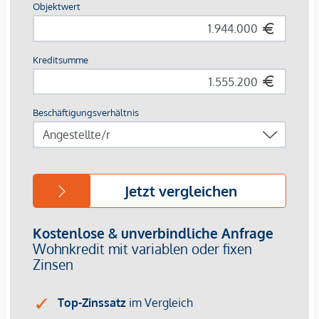
Naschmarkt, Secession und Musikverein in direkter
Umgebung
Kultur, Kulinarik, Einkauf und Nahversorgung – alles auf
höchstem Niveau und nur wenige Schritte entfernt.
Zusatzinformationen
Monatliche Gesamtkosten inkl. Heizkosten:
€ 736,63 brutto
Parkmöglichkeiten im Haus
Im Gebäude befindet sich eine Tiefgarage (Parkhaus
Opernringhof – BOE):
Dauerparken aktuell ca. € 399,- pro Monat
Flexible Nutzung (stunden-, tage- oder wochenweise
möglich – je nach Verfügbarkeit)