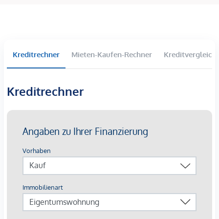
Charaktervolle Retro-Details mit Stilbewusstsein
Ikonisches Schwarz-Weiß-Badezimmer mit
nostalgischem Flair
Das lichtdurchflutete Wohnzimmer eröffnet den Blick auf die
Kreditrechner
Mieten-Kaufen-Rechner
Kreditvergleich
Elisabethstraße – eingerahmt von prachtvollen Fassaden,
die wie ein lebendiges Wiener Stadtgemälde wirken.
Kreditrechner
Lage – urbaner geht es nicht
Diese Adresse zählt zu den begehrtesten Wiens:
Direkt bei der Wiener Staatsoper
U-Bahn-Knotenpunkt Karlsplatz (U1, U2, U4) in
wenigen Minuten
Straßenbahnlinien 1, 2, D, 62, 71 unmittelbar vor der
Tür
Kärntner Straße fußläufig erreichbar