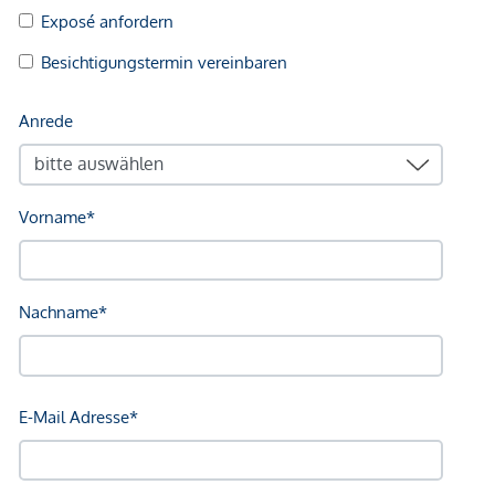
Kaufvertragshonorar: je nach Vereinbarung - üblicherweise
zwischen 1,5 und 2% zzgl. USt. und Barauslagen
Bei ernsthaftem Interesse stellen wir Ihnen
selbstverständlich gerne weitere Unterlagen zur Verfügung,
darunter beispielsweise:
Grundbuchsauszug
Wohnungseigentumsvertrag
Nutzwertgutachten
Protokolle von Eigentümerversammlungen (sofern
vorhanden) u. v. m.
Unser Rundum-Service für Sie:
Sollten Sie sich für diese Immobilie entscheiden, begleiten
wir Sie kompetent durch den gesamten Kaufprozess –
beginnend beim Kaufanbot über die Abstimmung