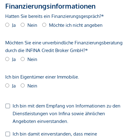
wir bei Anfragen zur Objektadresse, bzw.
Besichtigungstermin aufgrund neuer gesetzlicher
Bestimmungen Unterlagen erst dann zusenden können,
wenn Sie vorab bestätigen, dass Sie unser sofortiges
Tätigwerden wünschen und über Ihre Rücktrittsrechte
aufgeklärt wurden. Sie bekommen nach Ihrer schriftlichen
Anfrage mit vollständiger Angabe des Namens, Anschrift
und Telefonnummer ein Email, in dem Sie diese Punkte
bestätigen müssen.
Haftungsausschluss:
Wir weisen darauf hin, dass
sämtliche Daten im vorliegenden Angebot sowie die von
unserem Büro an Sie weitergegebenen Auskünfte, vom
Eigentümer der Immobilie zur Verfügung gestellt wurden.
Ebenso sind Informationen von Dritten (z.B. behördliche
Informationen) eingeholt worden, auch für diese können wir
unsererseits keinerlei Haftung für deren uneingeschränkte
Richtigkeit übernehmen.