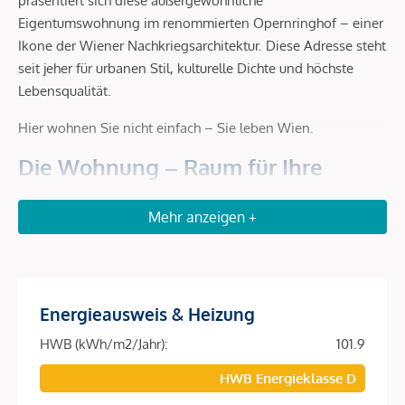
präsentiert sich diese außergewöhnliche
Eigentumswohnung im renommierten Opernringhof – einer
Ikone der Wiener Nachkriegsarchitektur. Diese Adresse steht
seit jeher für urbanen Stil, kulturelle Dichte und höchste
Lebensqualität.
Hier wohnen Sie nicht einfach – Sie leben Wien.
Die Wohnung – Raum für Ihre
Vision
Mehr anzeigen +
Aktuell in zwei Einheiten gegliedert (ca. 64 m² und ca. 94
m²) und sanierungsbedürftig, eröffnet diese Immobilie eine
seltene Chance: Gestalten Sie Ihr ganz persönliches
Refugium – maßgeschneidert, großzügig und mitten im 1.
Energieausweis & Heizung
Bezirk.
HWB (kWh/m2/Jahr):
101.9
Ein möglicher Grundriss vereint Großzügigkeit und
Funktionalität:
HWB Energieklasse D