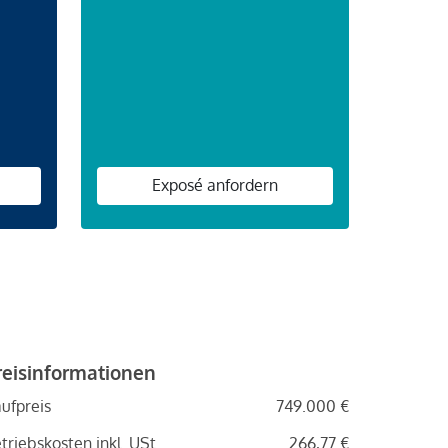
n
Exposé anfordern
reisinformationen
ufpreis
749.000 €
triebskosten inkl. USt.
266,77 €