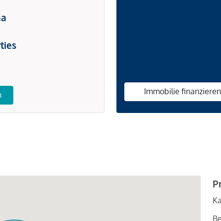
na
ties
Immobilie finanziere
n
P
Ka
Be