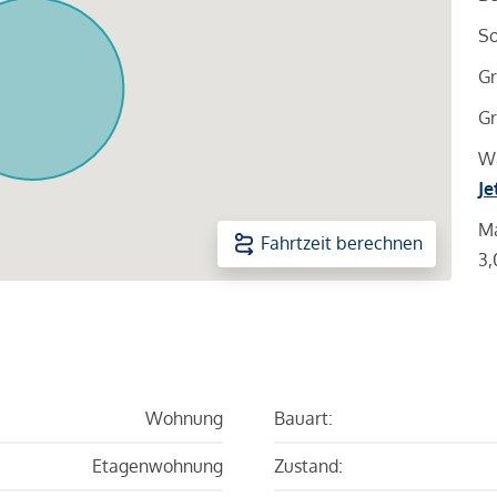
So
Gr
Gr
Wa
Je
Ma
Fahrtzeit berechnen
3,
Wohnung
Bauart:
Etagenwohnung
Zustand: