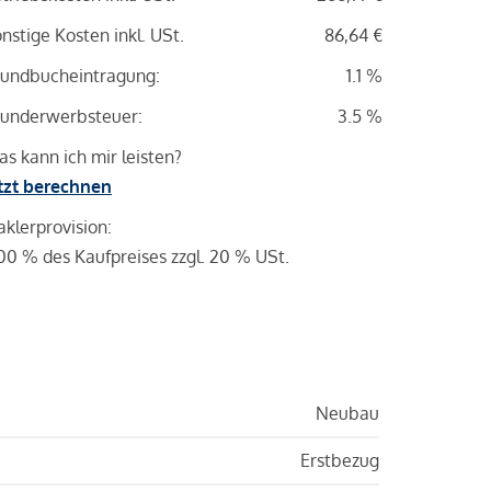
nstige Kosten inkl. USt.
86,64 €
undbucheintragung:
1.1 %
underwerbsteuer:
3.5 %
s kann ich mir leisten?
tzt berechnen
klerprovision:
00 % des Kaufpreises zzgl. 20 % USt.
Neubau
Erstbezug