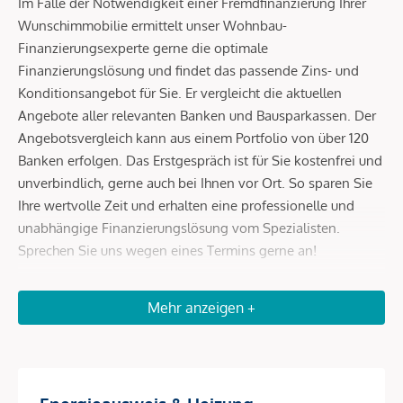
Im Falle der Notwendigkeit einer Fremdfinanzierung Ihrer
Wunschimmobilie ermittelt unser Wohnbau-
Finanzierungsexperte gerne die optimale
Finanzierungslösung und findet das passende Zins- und
Konditionsangebot für Sie. Er vergleicht die aktuellen
Angebote aller relevanten Banken und Bausparkassen. Der
Angebotsvergleich kann aus einem Portfolio von über 120
Banken erfolgen. Das Erstgespräch ist für Sie kostenfrei und
unverbindlich, gerne auch bei Ihnen vor Ort. So sparen Sie
Ihre wertvolle Zeit und erhalten eine professionelle und
unabhängige Finanzierungslösung vom Spezialisten.
Sprechen Sie uns wegen eines Termins gerne an!
Zum Verkauf gelangt eine 2- Zimmer Wohnung im 2. Wiener
Mehr anzeigen +
Gemeindebezirk.
Diese wunderschöne Wohnung befindet sich im 38. Stock
des neu gebauten Marina Towers. Die ca. 45m² Fläche
teilen sich auf in eine Wohnküche, ein Zimmer, einen