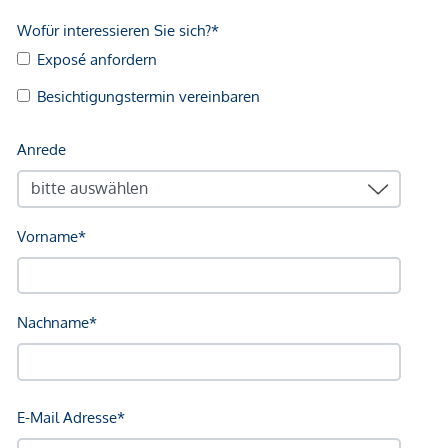
Krankenhaus <3.000m
Kinder & Schulen
Schule <500m
Kindergarten <1.500m
Universität <1.000m
Höhere Schule <3.000m
Nahversorgung
Supermarkt <500m
Bäckerei <500m
Einkaufszentrum <1.000m
Sonstige
Geldautomat <500m
Bank <500m
Post <500m
Polizei <2.500m