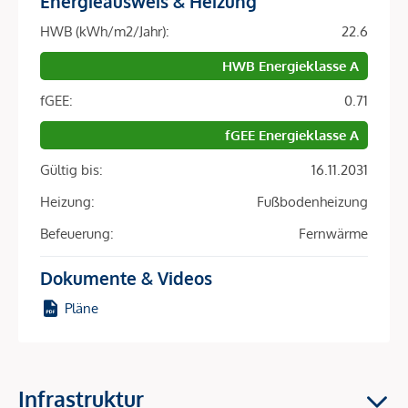
Energieausweis & Heizung
Vorraum, ein Badezimmer und ein separates WC. Zusätzlich
HWB (kWh/m2/Jahr):
22.6
dazu bietet die Wohnung eine ca. 4 m² große Loggia. In den
Zimmern der Wohnung wurde hochwertiger Eichenparkett
HWB Energieklasse A
verlegt und in den Nassräumen modernes, helles
fGEE:
0.71
Feinsteinzeug. Die 3-fach verglasten Fenster können mittels
einer Fenstermarkise im Handumdrehen verdunkelt werden.
fGEE Energieklasse A
Es besteht die Möglichkeit einen Garagenplatz in der
Gültig bis:
16.11.2031
APCOA Tiefgarage zu mieten.
Heizung:
Fußbodenheizung
Sie betreten die Wohnung und gelangen in den geräumigen
Vorraum, der Ihnen direkt den Weg in die ca. 19m² große
Befeuerung:
Fernwärme
Wohnküche bietet. Eine hochmoderne, voll ausgestattete
Dokumente & Videos
Küche wartet hier bereits darauf, von Ihnen eigeweiht zu
werden. Eine Sofalandschaft und ein Esstisch für mehrere
Pläne
Personen kann in der Wohnküche ebenfalls leicht Platz
finden. Eine große Glasschiebetür gibt den Weg auf die ca.
4m² große Loggia frei, von der Sie eine atemberaubende
Aussicht auf die Donauinsel genießen können. Entspannten
Infrastruktur