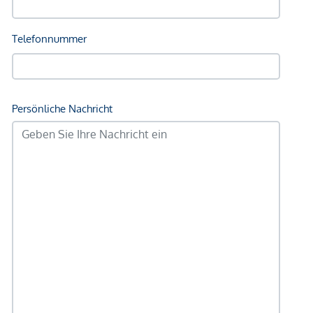
Verkehr
Bus <500m
U-Bahn <500m
Straßenbahn <2.000m
Bahnhof <500m
Autobahnanschluss <500m
Angaben Entfernung Luftlinie / Quelle: OpenStreetMap
*Der Vertrag kommt nicht mit der INFINA Credit Broker
GmbH zustande. Das Objekt wird von einem externen
Immobilienunternehmen angeboten. Allfällige aus dem
Vertragsabschluss resultierende Rechte sind ausschließlich
gegenüber dem anbietenden Immobilienunternehmen
geltend zu machen. Wir weisen Sie darauf hin, dass die
gemachten Angaben und Informationen lediglich