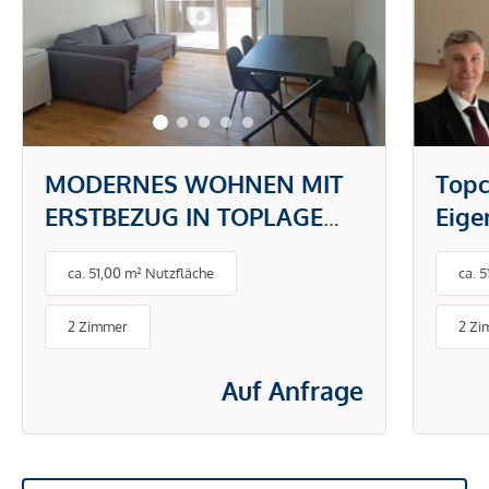
MODERNES WOHNEN MIT
Topc
ERSTBEZUG IN TOPLAGE
Eig
DONAUSTADT -
gefr
ca. 51,00 m² Nutzfläche
ca. 
PAUSCHALMIETE INKL.
BETRIEBS- UND
2 Zimmer
2 Zi
ENERGIEKOSTEN
Auf Anfrage