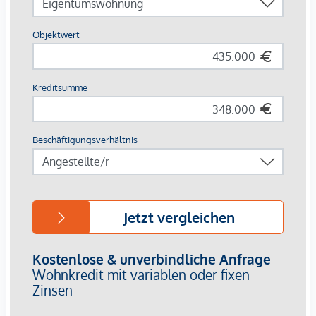
viele S-Bahnen und Straßenbahnlinien sind schnell zu
erreichen, am Knotenpunkt Praterstern. Weiters verfügt der
Tower über besondere Zusatzmerkmale und
Annehmlichkeiten. Ein Fitnessstudio und ein Café können
gegen eine Gebühr genutzt werden. Sie haben die
Möglichkeit Auto und Fahrräder mittels Car Sharing zu
mieten. Ein Kindergarten, ein Supermarkt und eine Trafik
sorgen für noch mehr Komfort und ersparen lange Wege.
Weiters können Sie Gebrauch vom umfangreichen
Concierge Service machen.
Gerne lassen wir Ihnen bei ernsthaftem Interesse - vor
Kaufanbotlegung - weitere vertraulichen Dokumente zu
dieser Liegenschaft zukommen, welche nicht veröffentlicht
werden dürfen.
Überzeugen Sie sich selbst von diesem überaus attraktiven
Objekt. Für Besichtigungen und nähere Informationen
stehen wir Ihnen gerne zur Verfügung!