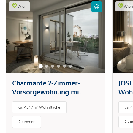
Wien
Wie
Charmante 2-Zimmer-
JOSE
Vorsorgewohnung mit
Wohn
Balkon | mit Blick auf den
Prat
ca. 45,19 m² Wohnfläche
ca. 
Grünen Prater | optimale
Bal
Lage
2 Zimmer
2 Zi