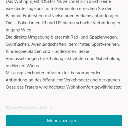
Das Wohnprojekt JOSEPHINE zeichnet sich durch seine
exzellente Lage aus. in 5 Gehminuten erreichen Sie den
Bahnhof Praterstern mit vielseitigen Verkehrsanbindungen.
Die U-Bahn Linien U1 und U2 bieten schnelle Verbindungen
in ganz Wien.
Die direkte Umgebung bietet mit Rad- und Spazierwegen,
Grünflächen, Auenlandschaften, dem Prater, Sportvereinen,
Kinderspielplätzen und Hundezonen ideale
Voraussetzungen für Erholungsaktivitäten und Naherholung
im Herzen Wiens.
Mit ausgezeichneter Infrastruktur, hervorragender
Anbindung an das öffentliche Verkehrsnetz und der grünen
Oase des Praters wird höchster Wohnkomfort gewährleistet.
Beschreibung *
Mehr anzeigen +
JOSEPHINE verkörpert den vollen Lebensgenuss und