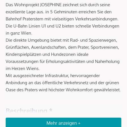
Das Wohnprojekt JOSEPHINE zeichnet sich durch seine
exzellente Lage aus. in 5 Gehminuten erreichen Sie den
Bahnhof Praterstern mit vielseitigen Verkehrsanbindungen.
Die U-Bahn Linien U1 und U2 bieten schnelle Verbindungen
in ganz Wien.
Die direkte Umgebung bietet mit Rad- und Spazierwegen,
Grünflächen, Auenlandschaften, dem Prater, Sportvereinen,
Kinderspielplätzen und Hundezonen ideale
Voraussetzungen für Erholungsaktivitäten und Naherholung
im Herzen Wiens.
Mit ausgezeichneter Infrastruktur, hervorragender
Anbindung an das öffentliche Verkehrsnetz und der grünen
Oase des Praters wird höchster Wohnkomfort gewährleistet.
Beschreibung *
Mehr anzeigen +
JOSEPHINE verkörpert den vollen Lebensgenuss und