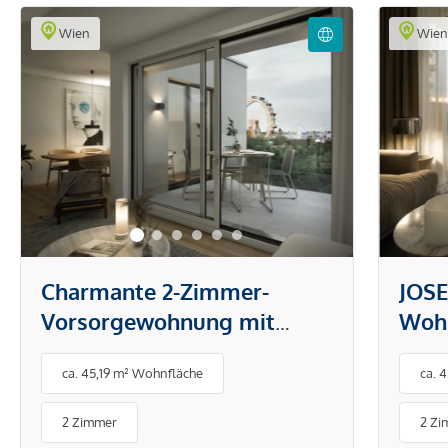
Wien
Wie
Charmante 2-Zimmer-
JOSE
Vorsorgewohnung mit
Wohn
Balkon | mit Blick auf den
Prat
ca. 45,19 m² Wohnfläche
ca. 
Grünen Prater | optimale
Bal
Lage
2 Zimmer
2 Zi