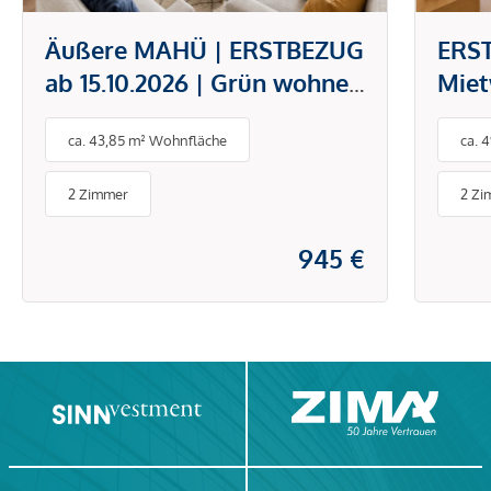
Äußere MAHÜ | ERSTBEZUG
ERS
ab 15.10.2026 | Grün wohnen
Mie
mit Freifläche inklusive
Begr
ca. 43,85 m² Wohnfläche
ca. 
Lag
2 Zimmer
2 Zi
945 €