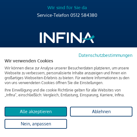
Wir sind für Sie da
Service-Telefon
0512 584380
Datenschutzbestimmungen
Brixner Straße 2/4
Wir verwenden Cookies
6020 Innsbruck
Wir können diese zur Analyse unserer Besucherdaten platzieren, um unsere
T
+43 512 584380
Webseite zu verbessern, personalisierte Inhalte anzuzeigen und Ihnen ein
großartiges Webseiten-Erlebnis zu bieten. Für weitere Informationen zu den
office@infina.at
von uns verwendeten Cookies öffnen Sie die Einstellungen.
Ihre Einwilligung und die cookie Richtlinie gelten für alle Websites von
„Infina“, einschließlich: Vergleich, Entlastung, Einsparung, Karriere, Infina.
Alle akzeptieren
Ablehnen
Impressum
Nein, anpassen
Datenschutz & Cookies
Verbraucherschutzinformation & rechtliche Hinweise