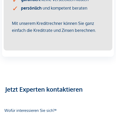
Klinik <1.000m
Krankenhaus <1.000m
Kinder & Schulen
Schule <500m
Kindergarten <250m
Universität <500m
Höhere Schule <1.750m
Nahversorgung
Supermarkt <250m
Bäckerei <500m
Einkaufszentrum <1.250m
Jetzt Experten kontaktieren
Sonstige
Geldautomat <250m
Bank <500m
Post <500m