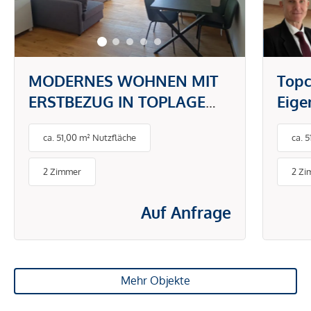
MODERNES WOHNEN MIT
Topc
ERSTBEZUG IN TOPLAGE
Eig
DONAUSTADT -
gefr
ca. 51,00 m² Nutzfläche
ca. 
PAUSCHALMIETE INKL.
BETRIEBS- UND
2 Zimmer
2 Zi
ENERGIEKOSTEN
Auf Anfrage
Mehr Objekte