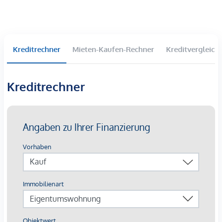
Die Lage
Eine unschlagbare Wohngegend ist Ihnen gewiss!
Direkt am Prater gelegen, profitieren Sie zum einen von
Kreditrechner
Mieten-Kaufen-Rechner
Kreditvergleich
einer hervorragenden Infrastruktur mit U-Bahn und S-Bahn
Anbindung sowie zur Nähe zum Grünen Prater und dem
Donaukanal. Schulen und Kindergärten befinden sich in
Kreditrechner
unmittelbarer Nähe und für sportlich Aktive gibt es
zusätzlich zum Grünen Prater auch zahlreiche Sportvereine.
Hier vereinen sich urbanes Leben und natürliche Schönheit
zu einem harmonischen Lebensstil – Willkommen in
"Josephine"!
Öffentliche Verkehrsmittel:
U1 Station Nestroyplatz
Straßenbahnlinie O
Buslinien 80A, N29, N81