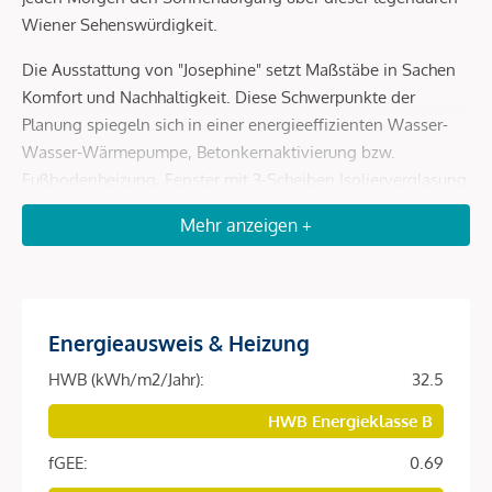
Wiener Sehenswürdigkeit.
Die Ausstattung von "Josephine" setzt Maßstäbe in Sachen
Komfort und Nachhaltigkeit. Diese Schwerpunkte der
Planung spiegeln sich in einer energieeffizienten Wasser-
Wasser-Wärmepumpe, Betonkernaktivierung bzw.
Fußbodenheizung, Fenster mit 3-Scheiben Isolierverglasung
und elektrischem Sonnenschutz eindeutig wider. In den
Mehr anzeigen +
Wohnungen schaffen edle Eichen-Parkettböden,
hochwertiges Feinsteinzeug und elegante
Sanitärausstattung ein angenehmes, einzigartiges
Ambiente. Hier wird Ihr Wohntraum zur Realität.
Energieausweis & Heizung
Das Projekt: "Josephine":
HWB (kWh/m2/Jahr):
32.5
62 Eigentumswohnungen mit Ostausrichtung "Blick
HWB Energieklasse B
zum Prater"
Wohnflächen zwischen 32m² - 112m²
fGEE:
0.69
1 - 4 Zimmer