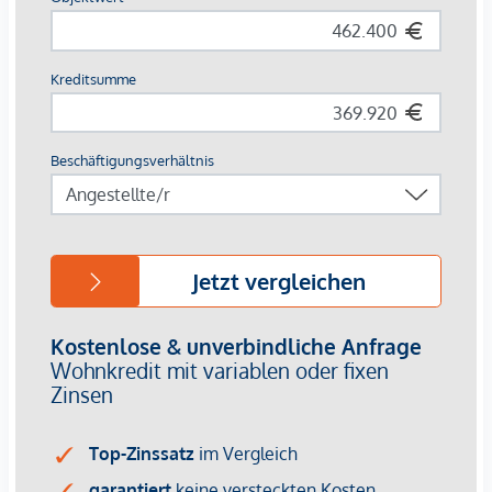
Baubeginn Ende 2024, Fertigstellung Herbst 2026
3% Kundenprovision
Die monatlichen Betriebskosten sind noch nicht bekannt.
©ZoomVP
Wir weisen darauf hin, dass zwischen dem Vermittler und
dem zu vermittelnden Dritten ein familiäres oder
wirtschaftliches Naheverhältnis besteht.
Der Vermittler ist als Doppelmakler tätig.
Infrastruktur / Entfernungen
Gesundheit
Arzt <500m
Apotheke <250m