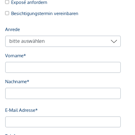
Polizei <500m
Verkehr
Bus <250m
U-Bahn <500m
Straßenbahn <250m
Bahnhof <500m
Autobahnanschluss <2.500m
Angaben Entfernung Luftlinie / Quelle: OpenStreetMap
*Der Vertrag kommt nicht mit der INFINA Credit Broker
GmbH zustande. Das Objekt wird von einem externen
Immobilienunternehmen angeboten. Allfällige aus dem
Vertragsabschluss resultierende Rechte sind ausschließlich
gegenüber dem anbietenden Immobilienunternehmen
geltend zu machen. Wir weisen Sie darauf hin, dass die