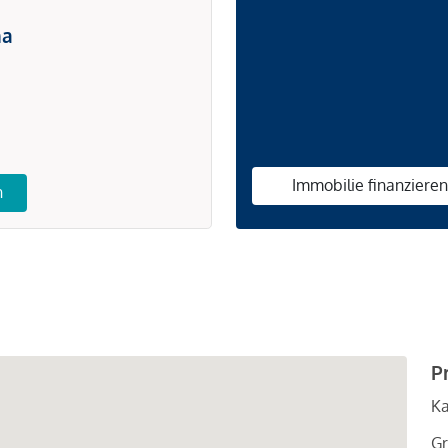
na
Immobilie finanziere
n
P
Ka
Gr