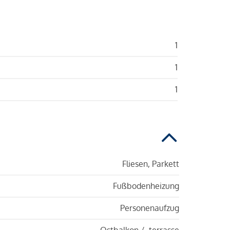
1
1
1
Fliesen, Parkett
Fußbodenheizung
Personenaufzug
Ostbalkon / -terrasse