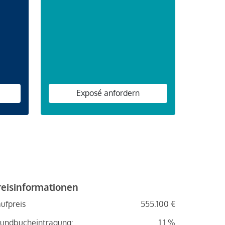
n
Exposé anfordern
reisinformationen
ufpreis
555.100 €
undbucheintragung:
1.1 %