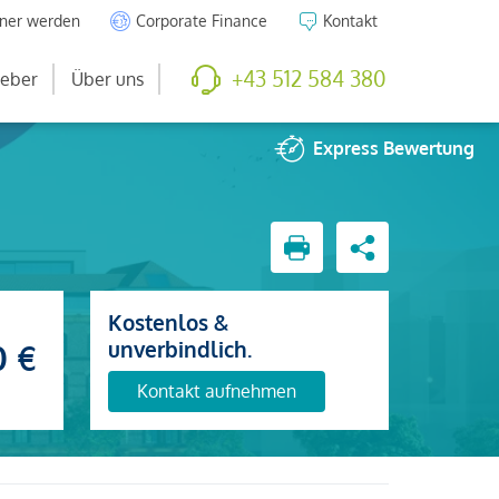
tner werden
Corporate Finance
Kontakt
+43 512 584 380
eber
Über uns
Express
Bewertung
Kostenlos &
unverbindlich.
0 €
Kontakt aufnehmen