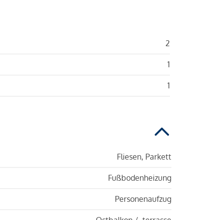
2
1
1
Fliesen, Parkett
Fußbodenheizung
Personenaufzug
Ostbalkon / -terrasse