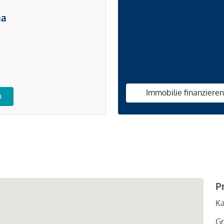
na
Immobilie finanziere
n
P
Ka
Gr