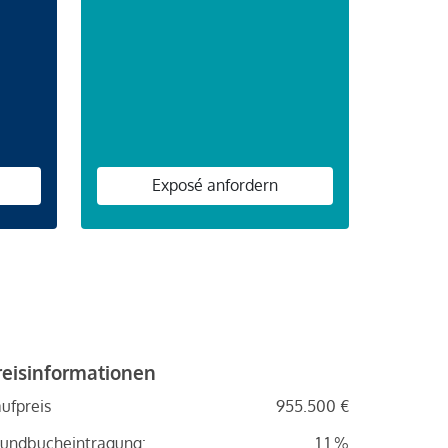
n
Exposé anfordern
reisinformationen
ufpreis
955.500 €
undbucheintragung:
1.1 %