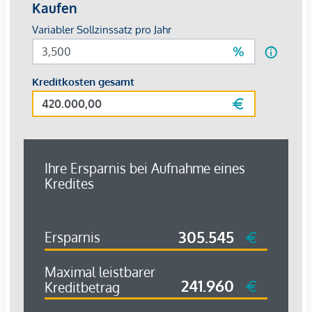
Infrastruktur / Entfernungen
Gesundheit
Arzt <2.500m
Apotheke <2.500m
Klinik <3.000m
Krankenhaus <4.000m
Kinder & Schulen
Schule <2.500m
Kindergarten <2.000m
Universität <500m
Höhere Schule <3.500m
Nahversorgung
Supermarkt <2.500m
Bäckerei <2.500m
Einkaufszentrum <3.500m