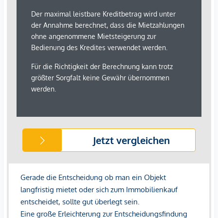
Sonstige
Geldautomat <2.500m
Bank <2.500m
Post <2.000m
Polizei <3.000m
Verkehr
Bus <500m
U-Bahn <4.000m
Straßenbahn <2.500m
Bahnhof <3.000m
Autobahnanschluss <2.500m
Angaben Entfernung Luftlinie / Quelle: OpenStreetMap
*Der Vertrag kommt nicht mit der INFINA Credit Broker