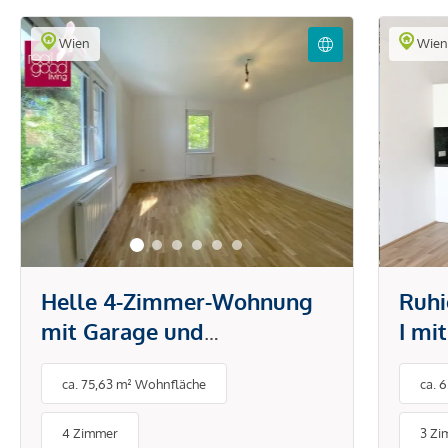
Wien
Wie
Helle 4-Zimmer-Wohnung
Ruh
mit Garage und
I mi
Gemeinschaftsgarten in
ca. 75,63 m² Wohnfläche
ca. 
ruhiger Lage von Hietzing
4 Zimmer
3 Zi