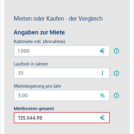
Überzeugen Sie sich selbst von dieser einzigartigen
Immobilie.
Für Besichtigungen und nähere Informationen stehen wir
Ihnen gerne zur Verfügung!
Frau Marie-Louise Eisenburger
national - Tel:
0676 605 9800
international - Tel:
+43 676 605 9800
e-mail:
eisenburger@lifestyle-properties.at
Wir weisen darauf hin, dass zwischen dem Vermittler und
dem zu vermittelnden Dritten ein wirtschaftliches
Naheverhältnis mit gesellschaftlicher Verflechtung besteht.
Der Immobilienmakler erklärt, dass er – entgegen dem in
der Immobilienwirtschaft üblichen Geschäftsgebrauch des
Doppelmaklers – einseitig nur für den Vermieter tätig ist.