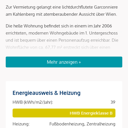
Zur Vermietung gelangt eine lichtdurchflutete Garconniere
am Kahlenberg mit atemberaubender Aussicht über Wien.
Die helle Wohnung befindet sich in einem im Jahr 2006
errichteten, modernen Wohngebäude im 1. Untergeschoss
und ist bequem über einen Personenaufzug erreichbar. Die
Wohnfläche von ca. 67,77 m² erstreckt sich über einen
Vorraum, einen großzügigen Wohnraum, ein Badezimmer,
ein separates WC sowie einen Abstellraum. Die Haupträume
Mehr anzeigen +
der Wohnung sind mit hochwertigem Parkett ausgekleidet,
in den Nassräumen sind moderne Fliesen aus Marmor
verlegt. Das Highlight der Immobilie ist die großflächige ca.
21,46 m² große Terrasse, welche einen wunderschönen
Energieausweis & Heizung
Blick auf Wien garantiert. Hier haben Sie ausreichend Platz,
HWB (kWh/m2/Jahr):
39
um Ihre eigene Wohlfühloase im Freien zu errichten. Das
Badezimmer ist mit einer Badewanne und einem Waschtisch
HWB Energieklasse B
ausgestattet ist. In das separate WC und den Abstellraum
Heizung:
Fußbodenheizung, Zentralheizung
gelangen Sie über den Vorraum.