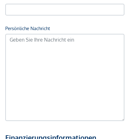
U-Bahn <500m
Straßenbahn <250m
Bahnhof <500m
Autobahnanschluss <2.500m
Angaben Entfernung Luftlinie / Quelle: OpenStreetMap
*Der Vertrag kommt nicht mit der INFINA Credit Broker
GmbH zustande. Das Objekt wird von einem externen
Immobilienunternehmen angeboten. Allfällige aus dem
Vertragsabschluss resultierende Rechte sind ausschließlich
gegenüber dem anbietenden Immobilienunternehmen
geltend zu machen. Wir weisen Sie darauf hin, dass die
gemachten Angaben und Informationen lediglich
unverbindliche Vorabinformationen sind und daher ohne
Gewähr erfolgen. Der Vermittler ist als Doppelmakler tätig.