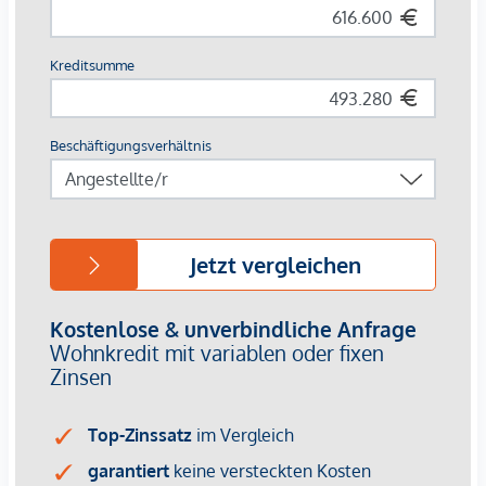
elektrischer Sonnenschutz
edle Eichen-Parkettboden
hochwertiges Feinsteinzeug
elegante Sanitärausstattung
Die monatlichen Betriebskosten sind noch nicht bekannt.
Kaufpreise der Vorsorgewohnungen
von EUR 263.800,- bis EUR 1.188.800,- netto zzgl. 20% USt.
Zu erwartender Mietertrag
von ca. EUR 17,00 bis EUR 20,00 netto/m²
3% Kundenprovision
Baubeginn Mitte 2024, Fertigstellung Ende 2026
Bei diesem Angebot handelt es sich um eine
Vorsorgewohnung, die zu Vermietungszwecken erworben
wird.
Der angegebene Kaufpreis versteht sich daher zzgl.