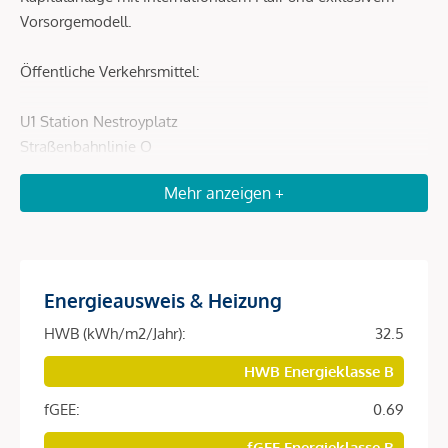
Vorsorgemodell.
Öffentliche Verkehrsmittel:
U1 Station Nestroyplatz
Straßenbahnlinie O
Buslinien 80A, N29, N81
Mehr anzeigen +
Beschreibung *
Willkommen zum exklusiven Kapitalanlageprojekt
Energieausweis & Heizung
"Josephine" – Ihr Vorsorgemodell mit internationalem
HWB (kWh/m2/Jahr):
32.5
Flair und Blick direkt zum Prater!
HWB Energieklasse B
An einer sensationellen Lage entstehen insgesamt 62
fGEE:
0.69
Eigentumswohnungen mit Wohnflächen zwischen 32m² und
112m², perfekt für ein internationales Publikum. Jede Einheit
fGEE Energieklasse B