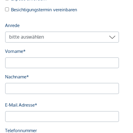
Schule <500m
Kindergarten <250m
Universität <500m
Höhere Schule <1.750m
Nahversorgung
Supermarkt <250m
Bäckerei <500m
Einkaufszentrum <1.250m
Sonstige
Geldautomat <250m
Bank <500m
Post <500m
Polizei <500m
Verkehr
Bus <250m