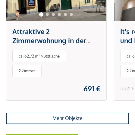
Attraktive 2
It's
Zimmerwohnung in der
und 
Brunnengasse
Tech
ca. 62,72 m² Nutzfläche
ca. 
Klim
& Sc
2 Zimmer
2 Zi
691 €
5.221 
Mehr Objekte