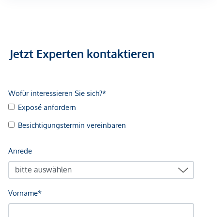
Immobilie dar. Originalfotos sowie sämtliche
Objektunterlagen erhalten Sie gerne nach qualifizierter
Anfrage.
Hinweis gemäß Energieausweisvorlagegesetz: Ein
Jetzt Experten kontaktieren
Energieausweis wurde vom Eigentümer bzw. Verkäufer, nach
unserer Aufklärung über die generell geltende
Vorlagepflicht, sowie Aufforderung zu seiner Erstellung noch
nicht vorgelegt. Daher gilt zumindest eine dem Alter und
der Art des Gebäudes entsprechende
Gesamtenergieeffizienz als vereinbart. Wir übernehmen
keinerlei Gewähr oder Haftung für die tatsächliche
Energieeffizienz der angebotenen Immobilie.
Wir weisen darauf hin, dass zwischen dem Vermittler und
dem zu vermittelnden Dritten ein familiäres oder
wirtschaftliches Naheverhältnis besteht.
Der Immobilienmakler erklärt, dass er – entgegen dem in