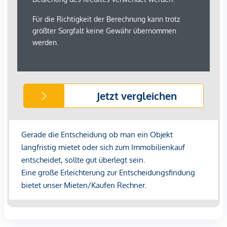
Die Wohnung wird
möbliert vermietet
.
Kontakt
Für weitere Informationen oder eine Besichtigung
kontaktieren Sie bitte:
Herrn Bruno Franz
📞 +43 664 3553 790
📞 +43 660 245 44 57
Hinweis:
Bitte beachten Sie, dass
Anfragen nur mit vollständigen
Kontaktdaten inklusive Telefonnummer bearbeitet
werden können.
Hinweis:
Teilweise werden KI-generierte Visualisierungen
verwendet. Diese dienen ausschließlich der
Veranschaulichung und stellen keine Originalaufnahmen der