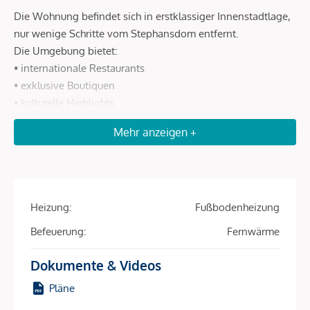
Die Wohnung befindet sich in erstklassiger Innenstadtlage,
nur wenige Schritte vom Stephansdom entfernt.
Die Umgebung bietet:
• internationale Restaurants
• exklusive Boutiquen
• kulturelle Highlights
• ausgezeichnete öffentliche Verkehrsanbindung
Mehr anzeigen +
Eine der prestigeträchtigsten Wohnlagen Wiens.
Beschreibung *
Heizung:
Fußbodenheizung
Exklusives 2-Zimmer-Apartment
Befeuerung:
Fernwärme
im 5-Sterne-Hotel am Ring – nur
Dokumente & Videos
wenige Schritte vom
Stephansdom entfernt
Pläne