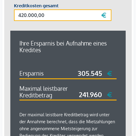
Als Bewohner profitieren Sie von den Annehmlichkeiten des
angeschlossenen
5-Sterne-Hotels
:
• Concierge-Service
• Wellnessbereich mit
Sauna und Indoor-Pool
•
Fitnesscenter
•
Restaurant & Bar
Mietkonditionen
Monatsmiete:
€ 2.950,- inkl. 10 % USt
In der Miete enthalten:
• Betriebskosten
• Mitgliedschaft für
eine Person im Fitnesscenter „Golden
Tree Spa“
Kaution:
3 Monatsmieten