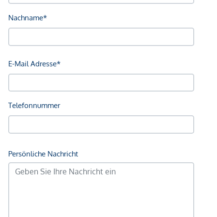
der Immobilienwirtschaft üblichen Geschäftsgebrauch des
Doppelmaklers – einseitig nur für den Vermieter tätig ist.
*Der Vertrag kommt nicht mit der INFINA Credit Broker
GmbH zustande. Das Objekt wird von einem externen
Immobilienunternehmen angeboten. Allfällige aus dem
Vertragsabschluss resultierende Rechte sind ausschließlich
gegenüber dem anbietenden Immobilienunternehmen
geltend zu machen. Wir weisen Sie darauf hin, dass die
gemachten Angaben und Informationen lediglich
unverbindliche Vorabinformationen sind und daher ohne
Gewähr erfolgen. Der Immobilienmakler erklärt, dass er –
entgegen dem in der Immobilienwirtschaft üblichen
Geschäftsgebrauch des Doppelmaklers – einseitig nur für
den Vermieter tätig ist.