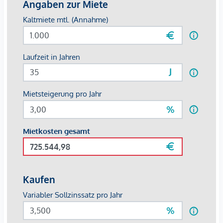
•
Elegante Schiebeelemente
Flexible Raumgestaltung mit stilvollen
Verbindungselementen.
•
Einbauschränke
Optimale Stauraumlösungen mit hohem Designanspruch.
•
Edle Materialien
Parkettböden und großformatiges Feinsteinzeug sorgen für
eine luxuriöse Wohnatmosphäre.
•
Klimaanlage
Angenehmes Raumklima zu jeder Jahreszeit.
•
Entertainment
Zwei TV-Geräte im Wohn- und Schlafzimmer.
Exklusive Hotelservices