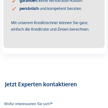
helle, freundliche Wohnatmosphäre und verleihen dem
Wohnbereich eine besondere räumliche Qualität.
Der ca. 20,32 m² große Balkon bzw. die Loggia ist direkt
vom Wohn- und Essbereich aus zugänglich und erweitert
diesen um einen gut nutzbaren Außenbereich mit Ausblick
über die Stadt und das Umland.
Vom Wohnbereich aus erreichbar sind ein weiteres Zimmer
sowie das zentral angeordnete Badezimmer. Das ca. 14,27
m² große Zimmer eignet sich flexibel als Arbeits-, Gäste-
oder Kinderzimmer und ist sinnvoll in den Grundriss
eingebunden.
Das rund 20,73 m² große Schlafzimmer verfügt über ein
Jetzt Experten kontaktieren
angeschlossenes eigenes Badezimmer und bildet einen klar
abgegrenzten, privaten Rückzugsbereich mit hohem
Wohnkomfort.