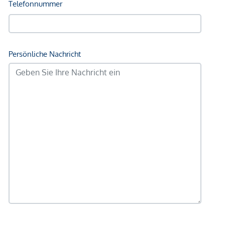
Kellerabteil (ebenerdig im Erdgeschoss)
1 PKW-Stellplatz im Erdgeschoss (Vorbereitung für E-
Ladestation)
Ausstattung
Hochwertige Holz-Alu-Fenster mit 3-fach
Wärmeschutzverglasung
Hauseingangstüre mit Fingerprint-Zutrittssystem
Hochwertiger Parkettboden in Wohn- und
Schlafräumen
Großformatige Fliesen in den Nassräumen
Eigene Luft-Wasser-Wärmepumpe
Fußbodenheizung
Verfügbare Objekte: