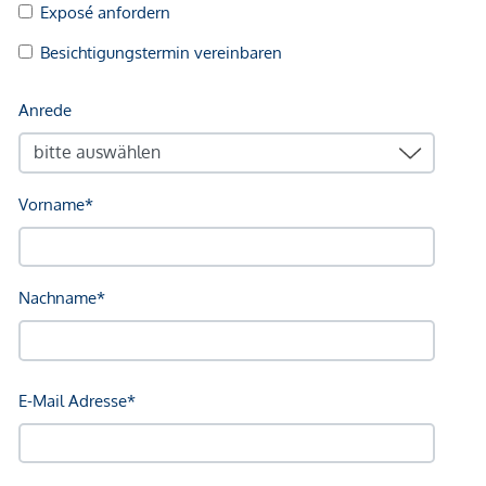
Raumaufteilung
Eingangsbereich ca. 4,05 m²
Diele ca. 8,10 m²
Wohn- und Essbereich ca. 42,58 m²
offene Küche ca. 22,35 m²
Speisekammer ca. 6,05 m²
Zimmer ca. 11,44 m²
Zentrales Badezimmer ca. 5,97 m²
Schlafzimmer ca. 20,73 m²
Eigenes Badezimmer ca. 10,50 m²
Balkon/Loggia ca. 20,32 m²