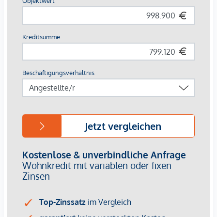
Beschreibung
Exklusvie Dachgeschosswohnung mit großzügigem
Wohnkonzept und Ausblick über Tulln!
Die Wohnung überzeugt durch eine klar strukturierte
Grundrisslösung, die ein offenes und angenehmes
Raumgefühl schafft. Der ca. 42,58 m² große Wohn- und
Essbereich bildet den zentralen Mittelpunkt der Wohnung
und wird durch großflächige Glaselemente zur Außenfläche
geprägt. Diese sorgen nicht nur für eine ausgezeichnete
Belichtung, sondern schaffen auch eine fließende
Verbindung zwischen Innen- und Außenraum.
Die offen gestaltete, rund 22,35 m² große Küche ist
funktional in den Wohnbereich integriert und wird durch
eine direkt angeschlossene Speisekammer ergänzt.
Dachflächenfenster sowie die südwestseitig ausgerichtete
Glasfront zum Balkon bzw. zur Loggia unterstreichen die