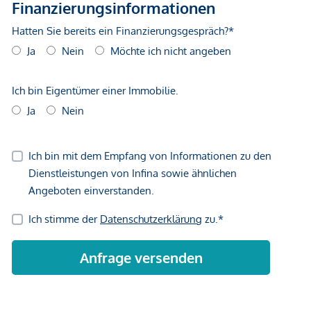
Haus 1:
Top 2: EG I Geschäftslokal I Verkaufsfläche: ca.
131,58m², Kaufpreis: 849.000,--€
Top 3: 1. OG I 4 Zimmer I Wohnfläche: ca: 169,59m² I
Dachterrasse: ca. 19,70m², Kaufpreis: 1.059.000,--€
Haus 2:
Top 1: 1. OG I 4 Zimmer I Wohnfläche: ca: 170,47m² I
Terrasse: ca. 18,53m², Kaufpreis: 1.094.900,--€
Top 2: 2. OG I 3 Zimmer I Wohnfläche: ca: 158,59m² I
Loggia/Balkon: ca. 20,32m², Kaufpreis: 1.043.600,--€
Top 3: DG I 3 Zimmer I Wohnfläche: ca: 134,22m² I
Loggia/Balkon: ca. 20,32m², Kaufpreis: 998.900,--€
Stellplätze:
Nr. 1, Kaufpreis: 42.000,--€