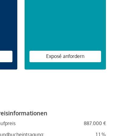
n
Exposé anfordern
reisinformationen
ufpreis
887.000 €
undbucheintragung:
1.1 %