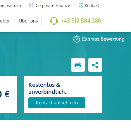
tner werden
Corporate Finance
Kontakt
+43 512 584 380
eber
Über uns
Express
Bewertung
Kostenlos &
unverbindlich.
0 €
Kontakt aufnehmen