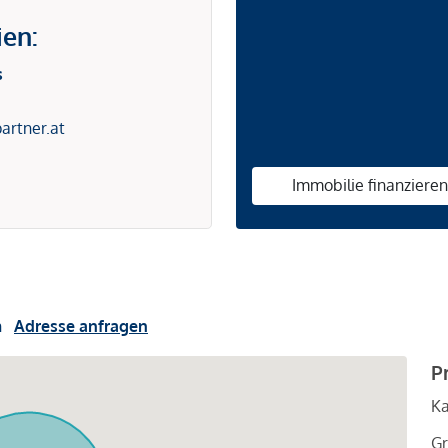
ien:
s
artner.at
Immobilie finanziere
h
Adresse anfragen
P
Ka
Gr