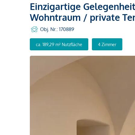
Einzigartige Gelegenhei
Wohntraum / private Te
Obj. Nr.: 170889
ca. 189,29 m² Nutzfläche
4 Zimmer