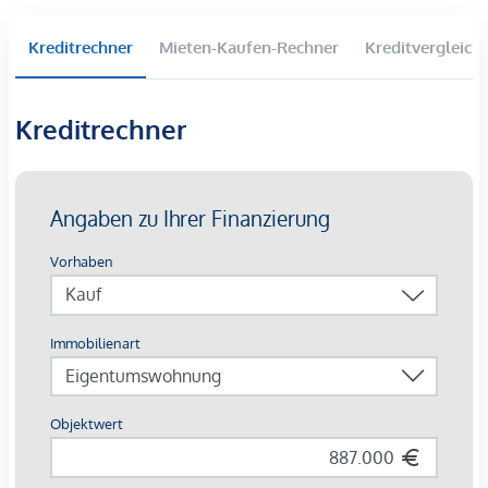
Kontrast zum Stadtleben.
Kreditrechner
Mieten-Kaufen-Rechner
Kreditvergleich
Auch verkehrstechnisch ist der Standort hervorragend
Kreditrechner
positioniert. Der Bahnhof von Tulln ist schnell erreichbar
und gewährleistet eine komfortable Anbindung in Richtung
Wien sowie in die umliegenden Regionen. Die Verbindung
aus urbaner Infrastruktur, historischem Flair und naturnahem
Umfeld macht diese Adresse besonders attraktiv.
Eine Wohnlage, die zentrale Urbanität, optimale
Nahversorgung und hohe Lebensqualität harmonisch
miteinander verbindet.
Beschreibung