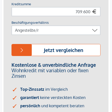
In attraktiver Lage von Tulln, in der Jasomirgottgasse 1,
gelangt diese hochwertig ausgeführte und großzügig
geplante 4-Zimmer Wohnung (Top 1) zum Verkauf. Die rund
170 m² große Wohneinheit
überzeugt durch moderne
Architektur, durchdachte Raumaufteilung sowie eine
hochwertige, schlüsselfertige Ausstattung. Die hochwertig
ausgestattete Wohnung überzeugt durch ein durchdachtes
Raumkonzept, moderne Technik und ein lichtdurchflutetes,
offenes Wohngefühl mit großzügigen Raumhöhen. Die
großzügigen Raumhöhen von ca. 3 Metern sorgen für ein
besonders luftiges und offenes Wohnambiente. Herzstück
ist der rund 50 m² große Wohn- und Essbereich mit offener
Küche und Speisekammer sowie direktem Zugang zur ca. 19
m² großen Terrasse, ergänzt durch flexibel nutzbare Zimmer
und einen privaten Schlafbereich mit Ankleide und eigenem
Bad.
Wohnkomfort auf höchstem Niveau