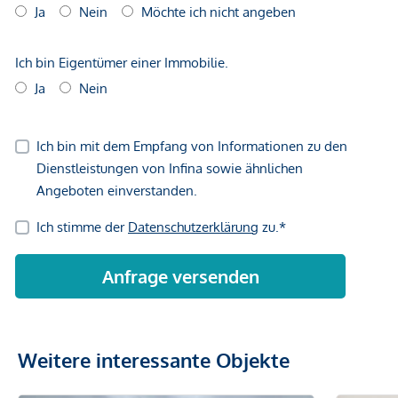
169,59 m² Wohnfläche und ca. 19,70 m² Dachterrasse,
Kaufpreis 895.000 €
Jasomirgottgasse 1
Top 1: 1. Obergeschoss – 4-Zimmer-Wohnung mit ca.
170,47 m² Wohnfläche und ca. 18,53 m² Terrasse,
Kaufpreis 895.000 €
Top 2: 2. Obergeschoss – 3-Zimmer-Wohnung mit ca.
158,59 m² Wohnfläche und ca. 20,32 m²
Loggia/Balkon, Kaufpreis 875.000 €
Top 3: Dachgeschoss – 3-Zimmer-Wohnung mit ca.
134,22 m² Wohnfläche und ca. 20,32 m²
Loggia/Balkon, Kaufpreis 795.000 €
Stellplätze
Weitere interessante Objekte
zwischen 35.000 € - 38.000 €