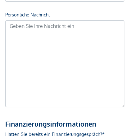
Alltagstauglichkeit.
Nachhaltige Haustechnik
Die Beheizung erfolgt über eine energieeffiziente
Fußbodenheizung
, gespeist durch eine moderne
Wärmepumpe. Dies sorgt für niedrige Betriebskosten und
ein angenehmes Raumklima.
Zusätzlich gewährleisten kontrollierte Entlüftungssysteme in
innenliegenden Nassräumen ein gesundes Wohnumfeld.
Verfügbare Objekte:
Hauptplatz 8
Top 2: Erdgeschoss – Geschäftslokal mit ca. 131,58 m²
Verkaufsfläche, Kaufpreis 849.000 €
Top 3: 1. Obergeschoss – 4-Zimmer-Wohnung mit ca.