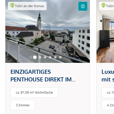
Tulln an der Donau
Tulln
Wir weisen Sie darauf hin, dass die gemachten Angaben
und Informationen lediglich unverbindliche
Vorabinformationen sind und daher ohne Gewähr erfolgen.
Der Vermittler ist als Doppelmakler tätig.
EINZIGARTIGES
Luxu
PENTHOUSE DIREKT IM
mit 
STADTZENTRUM NEBEN
best
ca. 87,00 m² Wohnfläche
ca. 
DER DONAU
3 Zimmer
4 Z