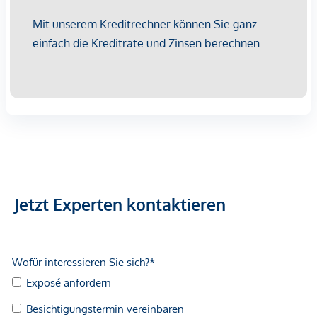
Die Immobilie besticht durch eine
moderne Bauweise
mit
massiven Ziegelwänden sowie einem hochwertigen
Wärmedämmverbundsystem, das sowohl Energieeffizienz
als auch Wohnkomfort garantiert. Großzügige
Holz-Alu-
Fenster mit 3-fach-Verglasung
sorgen für lichtdurchflutete
Räume und hervorragende Wärmedämmwerte.
Ein besonderes Highlight ist die
großzügige Dachterrasse
,
die mit hochwertigen Platten auf Stelzlagern ausgeführt wird
und vielfältige Gestaltungsmöglichkeiten bietet – ideal für
entspannte Stunden im Freien.
Jetzt Experten kontaktieren
Hochwertige Ausstattung
Die Wohnung wird
schlüsselfertig
übergeben und umfasst
unter anderem:
Edle
Parkettböden
in den Wohnräumen
Großformatige
Fliesen (60x60 cm)
in Nassbereichen