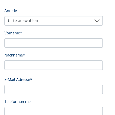
Fußbodenheizung in allen Räumen
Moderne
Luft-Wasser-Wärmepumpe (Daikin
Altherma)
für Heizung und Warmwasser
Elektronisches Zutrittssystem mit
Fingerprint
Hochwertige Innentüren in Holz-Ausführung
Die durchdachte Elektroausstattung bietet eine Vielzahl an
Steckdosen, Lichtauslässen und Anschlüssen für modernes
Wohnen.
Funktionalität & Infrastruktur
Zur Wohnung gehören:
1 PKW-Stellplatz
(überdacht im Erdgeschoss)
Kellerabteil
(ebenerdig zugänglich)
Fahrradabstellraum
im Erdgeschoss
Die gesamte Anlage ist funktional geplant und bietet eine
angenehme Kombination aus Komfort und