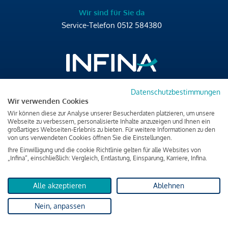
Wir sind für Sie da
Service-Telefon
0512 584380
Datenschutzbestimmungen
Brixner Straße 2/4
Wir verwenden Cookies
6020 Innsbruck
Wir können diese zur Analyse unserer Besucherdaten platzieren, um unsere
T
+43 512 584380
Webseite zu verbessern, personalisierte Inhalte anzuzeigen und Ihnen ein
großartiges Webseiten-Erlebnis zu bieten. Für weitere Informationen zu den
office@infina.at
von uns verwendeten Cookies öffnen Sie die Einstellungen.
Ihre Einwilligung und die cookie Richtlinie gelten für alle Websites von
„Infina“, einschließlich: Vergleich, Entlastung, Einsparung, Karriere, Infina.
Alle akzeptieren
Ablehnen
Impressum
Nein, anpassen
Datenschutz & Cookies
Verbraucherschutzinformation & rechtliche Hinweise