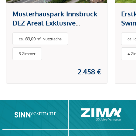
Musterhauspark Innsbruck
Erst
DEZ Areal Exklusive
Swim
Verkaufs- oder Büroeinheit
und 
ca. 133,00 m² Nutzfläche
ca. 
für Unternehmen rund ums
Bauen, Wohnen,
3 Zimmer
4 Z
Finanzieren, u.ä.
2.458 €