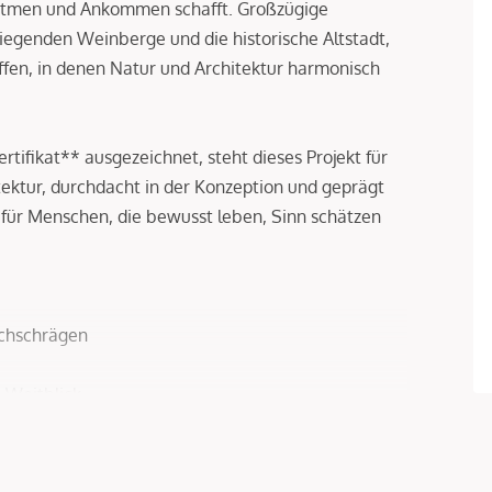
atmen und Ankommen schafft. Großzügige
iegenden Weinberge und die historische Altstadt,
fen, in denen Natur und Architektur harmonisch
ifikat** ausgezeichnet, steht dieses Projekt für
tektur, durchdacht in der Konzeption und geprägt
e für Menschen, die bewusst leben, Sinn schätzen
chschrägen
 Weitblick
räumen
 Wärmepumpe
um-Bäder