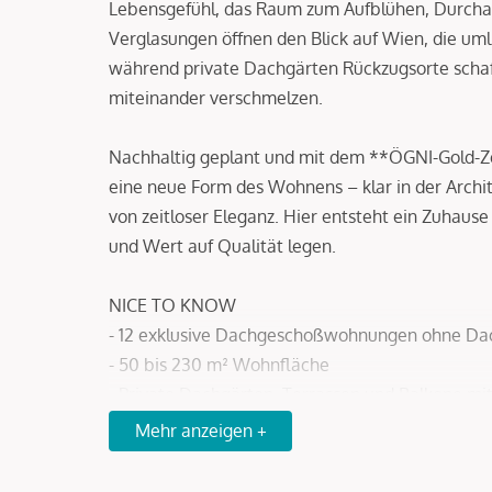
Lebensgefühl, das Raum zum Aufblühen, Durch
Verglasungen öffnen den Blick auf Wien, die uml
während private Dachgärten Rückzugsorte schaf
miteinander verschmelzen.
Nachhaltig geplant und mit dem **ÖGNI-Gold-Zert
eine neue Form des Wohnens – klar in der Archi
von zeitloser Eleganz. Hier entsteht ein Zuhaus
und Wert auf Qualität legen.
NICE TO KNOW
- 12 exklusive Dachgeschoßwohnungen ohne Da
- 50 bis 230 m² Wohnfläche
- Private Dachgärten, Terrassen und Balkone mit
- Raumhöhen über 3 Meter in allen Aufenthalts
Mehr anzeigen +
- Nachhaltige Energie durch Photovoltaik und
- Holz-Alu-Fenster, erlesene Materialien, Premi