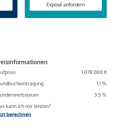
n
Exposé anfordern
reisinformationen
ufpreis
1.078.000 €
undbucheintragung:
1.1 %
underwerbsteuer:
3.5 %
s kann ich mir leisten?
tzt berechnen