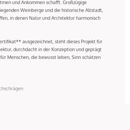
atmen und Ankommen schafft. Großzügige
iegenden Weinberge und die historische Altstadt,
fen, in denen Natur und Architektur harmonisch
ifikat** ausgezeichnet, steht dieses Projekt für
tektur, durchdacht in der Konzeption und geprägt
e für Menschen, die bewusst leben, Sinn schätzen
chschrägen
 Weitblick
räumen
 Wärmepumpe
um-Bäder