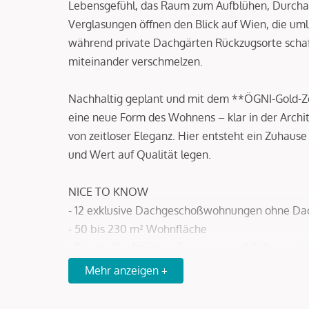
Lebensgefühl, das Raum zum Aufblühen, Durch
Verglasungen öffnen den Blick auf Wien, die uml
während private Dachgärten Rückzugsorte schaf
miteinander verschmelzen.
Nachhaltig geplant und mit dem **ÖGNI-Gold-Zert
eine neue Form des Wohnens – klar in der Archi
von zeitloser Eleganz. Hier entsteht ein Zuhaus
und Wert auf Qualität legen.
NICE TO KNOW
- 12 exklusive Dachgeschoßwohnungen ohne Da
- 50 bis 230 m² Wohnfläche
- Private Dachgärten, Terrassen und Balkone mit
- Raumhöhen über 3 Meter in allen Aufenthalts
Mehr anzeigen +
- Nachhaltige Energie durch Photovoltaik und
- Holz-Alu-Fenster, erlesene Materialien, Premi