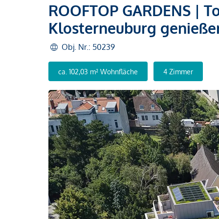
ROOFTOP GARDENS | Top 
Klosterneuburg genieße
Obj. Nr.: 50239
ca. 102,03 m² Wohnfläche
4 Zimmer