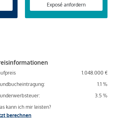
n
Exposé anfordern
reisinformationen
ufpreis
1.048.000 €
undbucheintragung:
1.1 %
underwerbsteuer:
3.5 %
s kann ich mir leisten?
tzt berechnen