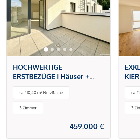
HOCHWERTIGE
EXK
ERSTBEZÜGE I Häuser +
KIER
Wohnungen I TOP-
FUS
ca. 110,40 m² Nutzfläche
ca. 
Ausstattung I
LUF
Vollunterkellerung I
PRE
3 Zimmer
3 Zi
Privater Zugang zum
Kierlingbach I Eigengrund
459.000 €