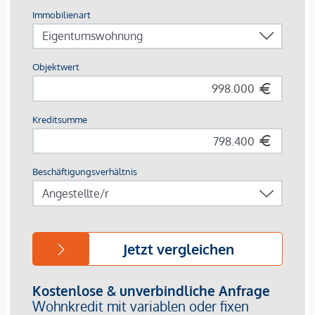
- Zentrale Lage, fußläufig zu Einkauf, Schulen und Kultur
-Nur 25 Minuten ins Wiener Stadtzentrum
Die zwölf exklusiven Dachgeschoßwohnungen vereinen
Weitblick, Ästhetik und nachhaltigen Komfort. Raumhöhen
von über drei Metern, großzügige Verglasungen und offene
Grundrisse schaffen eine lichte, offene Atmosphäre und
betonen das Gefühl von Freiheit über den Dächern der
Stadt. Jede Wohnung ist individuell geplant, mit
hochwertigen Materialien ausgestattet und so gestaltet,
dass Innen- und Außenraum in fließendem Dialog stehen.
Private Dachgärten, Terrassen und Balkone holen das Grün
bis in den Wohnbereich und schenken jedem Raum eine
besondere Tiefe. Holz-Alu-Fenster, Premium-Bäder und
natürliche Materialien unterstreichen den Anspruch an
Qualität und Langlebigkeit. Technisch überzeugt das Projekt
mit modernster Haustechnik: Luft-Wasser-Wärmepumpen,