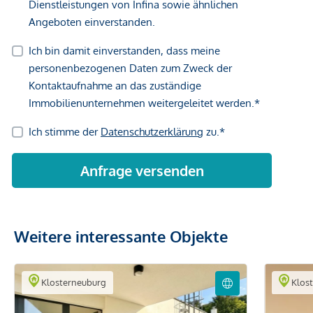
Weitere interessante Objekte
Klosterneuburg
Klos