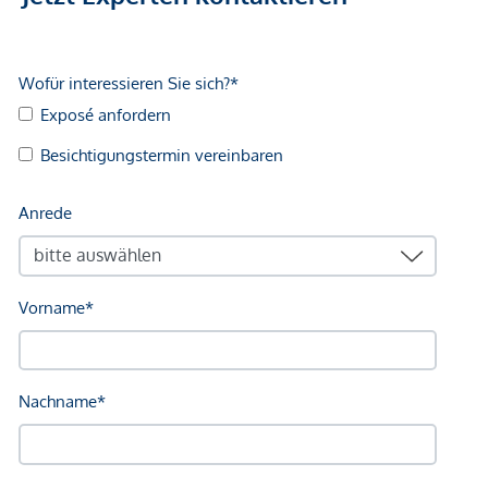
Stadtleben, Kultur und Natur auf einzigartige Weise
ineinandergreifen. Nur wenige Schritte entfernt finden sich
charmante Boutiquen, ausgezeichnete Restaurants und
traditionelle Heurige, ebenso wie Schulen, Nahversorger
und kulturelle Einrichtungen. Das Stift Klosterneuburg und
die Babenbergerhalle liegen ebenso in fußläufiger Distanz
wie die Ufer der Donau und die umliegenden Weinberge,
die zum Spazieren, Laufen oder Verweilen einladen.
Wer das urbane Flair Wiens sucht, erreicht den
Stephansplatz in nur 25 Autominuten oder entspannt mit
der Bahn vom nahegelegenen Bahnhof Klosterneuburg-
Weidling. Damit verbindet ROOFTOP GARDENS die
Vorzüge einer lebenswerten Kleinstadt mit der Nähe zur
Großstadt – ein Wohnort, der beides ermöglicht:
Ankommen und Aufbrechen.
*Der Vertrag kommt nicht mit der INFINA Credit Broker
GmbH zustande. Das Objekt wird von einem externen