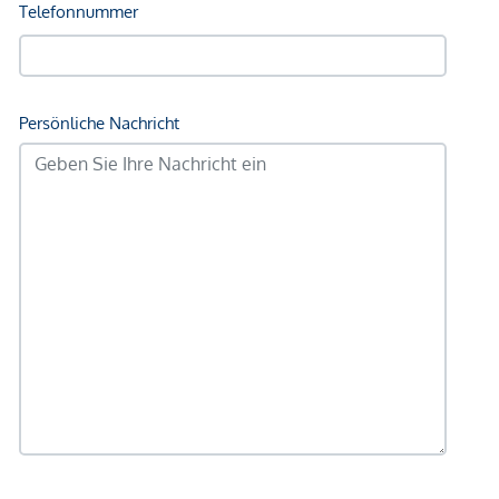
Bus <500m
Straßenbahn <6.000m
U-Bahn <8.500m
Bahnhof <1.000m
Autobahnanschluss <3.000m
Angaben Entfernung Luftlinie / Quelle: OpenStreetMap
*Der Vertrag kommt nicht mit der INFINA Credit Broker
GmbH zustande. Das Objekt wird von einem externen
Immobilienunternehmen angeboten. Allfällige aus dem
Vertragsabschluss resultierende Rechte sind ausschließlich
gegenüber dem anbietenden Immobilienunternehmen
geltend zu machen. Wir weisen Sie darauf hin, dass die
gemachten Angaben und Informationen lediglich
unverbindliche Vorabinformationen sind und daher ohne
Gewähr erfolgen. Der Vermittler ist als Doppelmakler tätig.