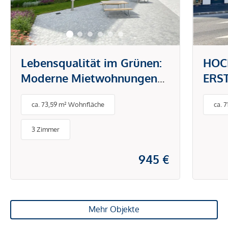
Lebensqualität im Grünen:
HOC
Moderne Mietwohnungen
ERST
mit Top-Ausstattung
Wohn
ca. 73,59 m² Wohnfläche
ca. 
Auss
Voll
3 Zimmer
Priv
Kier
945 €
Mehr Objekte