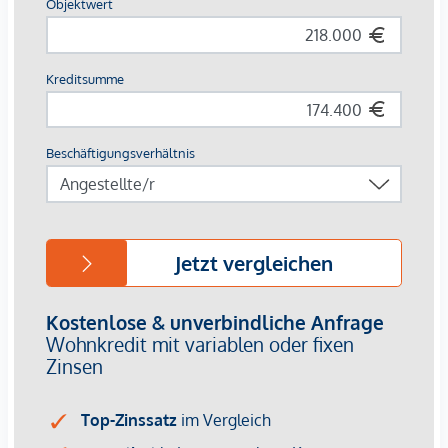
schaffen – oder eine wertbeständige Investition zu tätigen.
Ein Ort zum Ankommen, Durchatmen und Gestalten.
Vereinbaren Sie noch heute einen Besichtigungstermin und
entdecken Sie das Potenzial dieser besonderen Wohnung.
Stellplatz:
Optional kann ein KFZ-Stellplatz im Freien zu einem
Kaufpreis von
€ 15.000,–
erworben werden.
Der Erwerb des Stellplatzes ist
ausschließlich in
Kombination mit dem Kauf der Wohnung
möglich; ein
separater Kauf ist nicht vorgesehen.
Hinweis:
Die dargestellten möblierten Räume sind
KI-generierte
Visualisierungen
und dienen ausschließlich der
Veranschaulichung möglicher Einrichtungsmöglichkeiten
.
Möblierung und etwaige Sanierungsmaßnahmen sind
nicht
im Kaufpreis enthalten
.