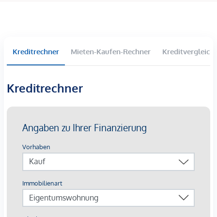
Handgriffen ein modernes Wohlfühlbad nach eigenen
Vorstellungen zu gestalten – eine Chance, der Wohnung
eine ganz persönliche Note zu verleihen.
Beheizt wird die Wohnung mittels
Gas-Zentralheizung
,
Kreditrechner
Mieten-Kaufen-Rechner
Kreditvergleich
ein
allgemeiner Wasch- und Trockenraum
steht den
Bewohnern ebenfalls zur Verfügung.
Kreditrechner
Die Lage vereint das Beste aus zwei Welten: die
Ruhe und
Natur des Wienerwaldes
sowie eine ausgezeichnete
Infrastruktur mit Nahversorgern, Schulen, Kindergärten,
Ärzten und Apotheken in unmittelbarer Nähe. Die
schnelle
Anbindung nach Wien
macht dieses Zuhause besonders
attraktiv für Pendler und Stadtliebhaber, die dennoch
naturnah wohnen möchten.
Mit einem Kaufpreis von
€ 218.000
bietet diese Wohnung
eine seltene Gelegenheit, sich in einer der gefragtesten
Regionen Niederösterreichs ein eigenes Zuhause zu