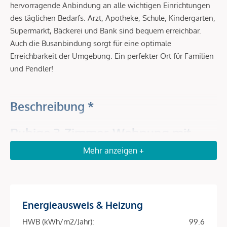
hervorragende Anbindung an alle wichtigen Einrichtungen
des täglichen Bedarfs. Arzt, Apotheke, Schule, Kindergarten,
Supermarkt, Bäckerei und Bank sind bequem erreichbar.
Auch die Busanbindung sorgt für eine optimale
Erreichbarkeit der Umgebung. Ein perfekter Ort für Familien
und Pendler!
Beschreibung *
Ruhige 3-Zimmer-Wohnung mit
Loggia nahe Wien
Mehr anzeigen +
In einer der beliebtesten Wohnlagen Klosterneuburgs
erwartet Sie diese lichtdurchflutete
3-Zimmer-Wohnung im
2. Stock
eines gepflegten Wohnhauses –
ohne Lift
, dafür
mit umso mehr Ruhe, Ausblick und Wohnqualität. Auf rund
Energieausweis & Heizung
70,66 m² Wohnfläche
zzgl.
ca. 4,50 m² Loggia
entfaltet
HWB (kWh/m2/Jahr):
99.6