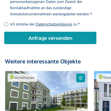
Weitere interessante Objekte
Michelhausen
Klos