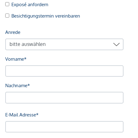
Kinder & Schulen
Schule <500m
Kindergarten <1.000m
Universität <4.000m
Höhere Schule <8.000m
Nahversorgung
Supermarkt <500m
Bäckerei <500m
Einkaufszentrum <5.500m
Sonstige
Bank <1.000m
Geldautomat <1.000m
Post <1.500m
Polizei <1.500m
Verkehr