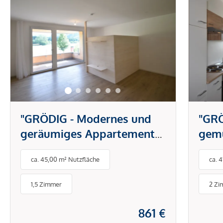
"GRÖDIG - Modernes und
"GRÖ
geräumiges Appartement
gemü
mit großer Loggia und
Dac
ca. 45,00 m² Nutzfläche
ca. 
Bergblick"
1,5 Zimmer
2 Zi
861 €