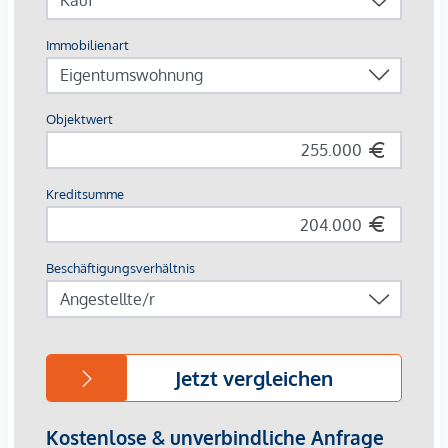
der vor rund vier Jahren umfassend saniert wurde. Hier
genießen Sie sonnige Stunden und entspannte Abende in
ruhiger Umgebung.
Auch funktional überzeugt die Wohnung auf ganzer Linie:
Das Badezimmer mit Badewanne lädt zum Abschalten ein,
während das separate WC zusätzlichen Komfort im Alltag
bietet. Ein praktischer Abstellraum direkt bei der Küche sorgt
für wertvollen Stauraum.
Zusätzliche Abstellmöglichkeiten bieten das großzügige
Kellerabteil sowie der gemeinschaftliche Wasch- und
Trockenraum im Untergeschoss. Ein eigener Stellplatz
rundet dieses attraktive Angebot ab und garantiert
bequemes Parken direkt bei der Wohnanlage.
Highlights der Wohnung: