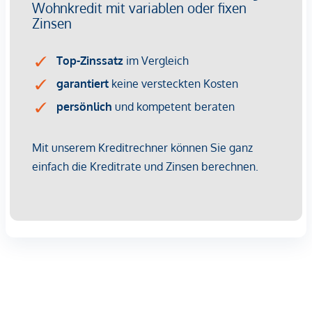
* Ruhige Lage in einer verkehrsarmen Sackgasse
* Gepflegtes Wohnhaus mit nur 6 Parteien
* Ca. 60 m² Wohnfläche im 1. Obergeschoss
* Hochwertige Holzböden in den Wohnräumen
* Balkon mit Grünblick, vor ca. 4 Jahren saniert
* Badezimmer mit Badewanne
* Separates WC
* Praktischer Abstellraum bei der Küche
* Großzügiges Kellerabteil
* Wasch- und Trockenraum im Haus
* Eigener Stellplatz inklusive
* Gute Anbindung an Salzburg und die umliegende
Infrastruktur
Diese Wohnung ist die ideale Wahl für Singles, Paare oder
Anleger, die ein gepflegtes Zuhause in ruhiger Lage mit
hoher Lebensqualität suchen. Die Kombination aus
naturnahem Wohnen, überschaubarer Hausgemeinschaft