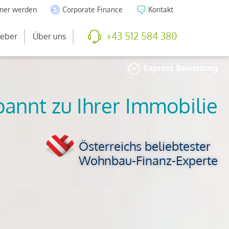
tner werden
Corporate Finance
Kontakt
+43 512 584 380
eber
Über uns
Express
Bewertung
So viel ist Ihre
Immobilie wert
Österreichs beliebtester
Wohnbau-Finanz-Experte