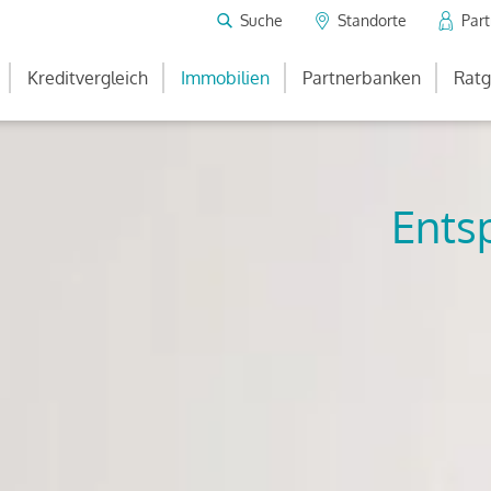
Suche
Standorte
Par
Kreditvergleich
Immobilien
Partnerbanken
Ratg