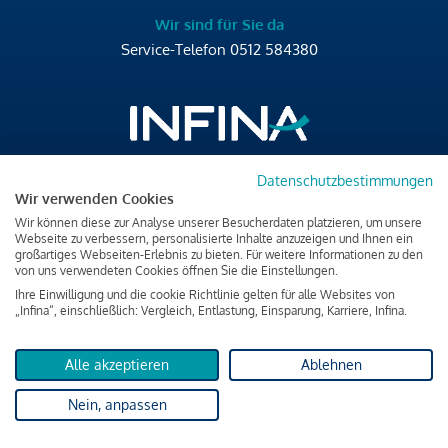
Wir sind für Sie da
Service-Telefon
0512 584380
Datenschutzbestimmungen
Brixner Straße 2/4
Wir verwenden Cookies
6020 Innsbruck
Wir können diese zur Analyse unserer Besucherdaten platzieren, um unsere
T
+43 512 584380
Webseite zu verbessern, personalisierte Inhalte anzuzeigen und Ihnen ein
großartiges Webseiten-Erlebnis zu bieten. Für weitere Informationen zu den
office@infina.at
von uns verwendeten Cookies öffnen Sie die Einstellungen.
Ihre Einwilligung und die cookie Richtlinie gelten für alle Websites von
„Infina“, einschließlich: Vergleich, Entlastung, Einsparung, Karriere, Infina.
Alle akzeptieren
Ablehnen
Impressum
Nein, anpassen
Datenschutz & Cookies
Verbraucherschutzinformation & rechtliche Hinweise