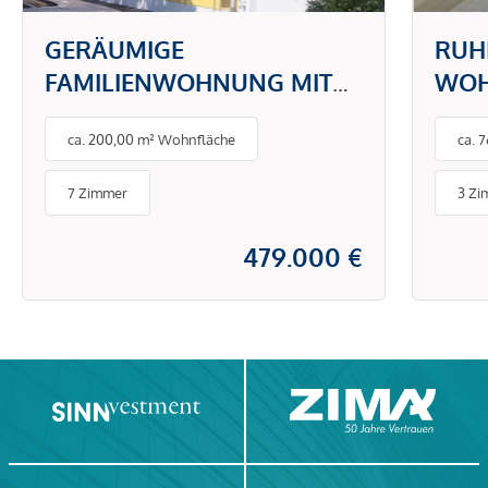
GERÄUMIGE
RUH
FAMILIENWOHNUNG MIT
WOH
GROSSZÜGIGER
IN D
ca. 200,00 m² Wohnfläche
ca. 
TERRASSENLANDSCHAFT -
MAR
EXTRA STUDIO
7 Zimmer
3 Zi
479.000 €