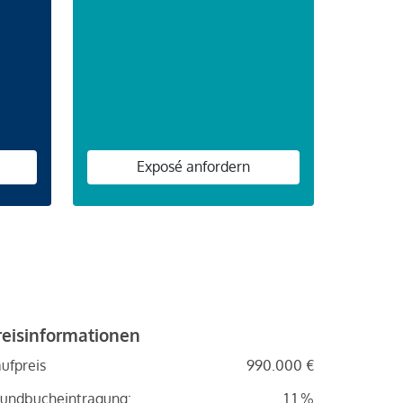
n
Exposé anfordern
reisinformationen
ufpreis
990.000 €
undbucheintragung:
1.1 %