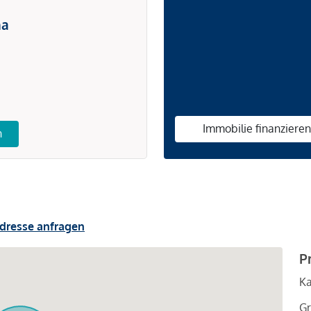
na
Immobilie finanziere
n
dresse anfragen
P
Ka
Gr