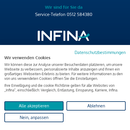
Wir sind für Sie da
Service-Telefon
0512 584380
Datenschutzbestimmungen
Brixner Straße 2/4
Wir verwenden Cookies
6020 Innsbruck
Wir können diese zur Analyse unserer Besucherdaten platzieren, um unsere
T
+43 512 584380
Webseite zu verbessern, personalisierte Inhalte anzuzeigen und Ihnen ein
großartiges Webseiten-Erlebnis zu bieten. Für weitere Informationen zu den
office@infina.at
von uns verwendeten Cookies öffnen Sie die Einstellungen.
Ihre Einwilligung und die cookie Richtlinie gelten für alle Websites von
„Infina“, einschließlich: Vergleich, Entlastung, Einsparung, Karriere, Infina.
Alle akzeptieren
Ablehnen
Impressum
Nein, anpassen
Datenschutz & Cookies
Verbraucherschutzinformation & rechtliche Hinweise