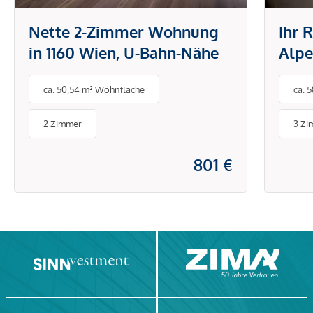
Nette 2-Zimmer Wohnung
Ihr 
in 1160 Wien, U-Bahn-Nähe
Alpe
ca. 50,54 m² Wohnfläche
ca. 
2 Zimmer
3 Zi
801 €