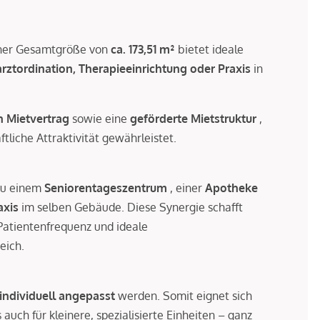
einer Gesamtgröße von
ca. 173,51 m²
bietet ideale
rztordination, Therapieeinrichtung oder Praxis
in
n Mietvertrag
sowie eine
geförderte Mietstruktur
,
tliche Attraktivität gewährleistet.
 zu einem
Seniorentageszentrum
, einer
Apotheke
axis
im selben Gebäude. Diese Synergie schafft
Patientenfrequenz und ideale
eich.
 individuell angepasst
werden. Somit eignet sich
auch für kleinere, spezialisierte Einheiten – ganz