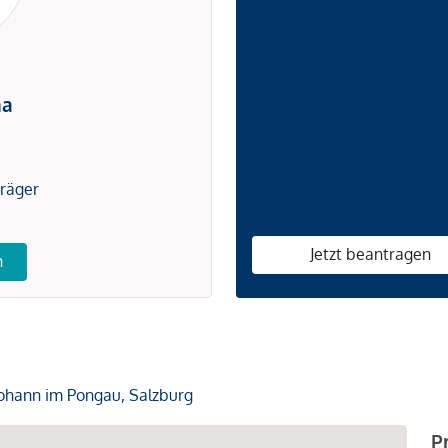
na
träger
Jetzt beantragen
n
Johann im Pongau, Salzburg
P