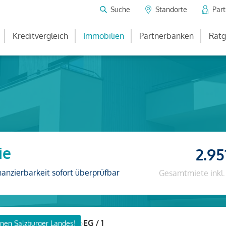
Suche
Standorte
Par
Kreditvergleich
Immobilien
Partnerbanken
Ratg
ie
2.95
nanzierbarkeit sofort überprüfbar
Gesamtmiete inkl.
›
EG / 1
nen Salzburger Landes!