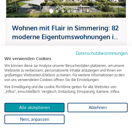
Wohnen mit Flair in Simmering: 82
moderne Eigentumswohnungen in
ruhiger Umgebung
ca. 58,29 m² Wohnfläche
3 Zimmer
Datenschutzbestimmungen
Wir verwenden Cookies
Wir können diese zur Analyse unserer Besucherdaten platzieren, um unsere
385.500 €
Webseite zu verbessern, personalisierte Inhalte anzuzeigen und Ihnen ein
großartiges Webseiten-Erlebnis zu bieten. Für weitere Informationen zu den
von uns verwendeten Cookies öffnen Sie die Einstellungen.
Ihre Einwilligung und die cookie Richtlinie gelten für alle Websites von
„Infina“, einschließlich: Vergleich, Entlastung, Einsparung, Karriere, Infina.
Michelhausen
Alle akzeptieren
Ablehnen
Nein, anpassen