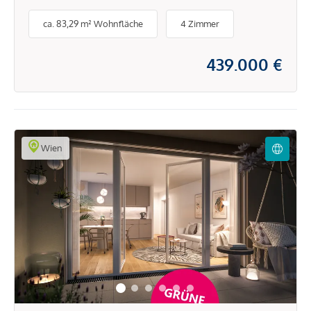
Ausstattung: Vermietete Wohnung
ca. 83,29 m² Wohnfläche
4 Zimmer
am Bienefeld
439.000 €
Wien