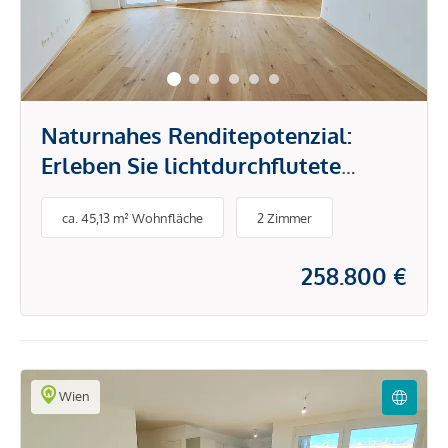
Naturnahes Renditepotenzial:
Erleben Sie lichtdurchflutete
Einheiten als rentable
ca. 45,13 m² Wohnfläche
2 Zimmer
Investitionsmöglichkeit!
258.800 €
Wien