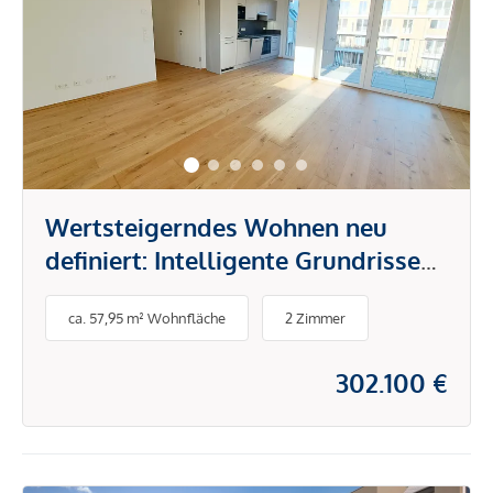
Wertsteigerndes Wohnen neu
definiert: Intelligente Grundrisse
und hochwertige Ausstattung für
ca. 57,95 m² Wohnfläche
2 Zimmer
eine nachhaltige Rendite
302.100 €