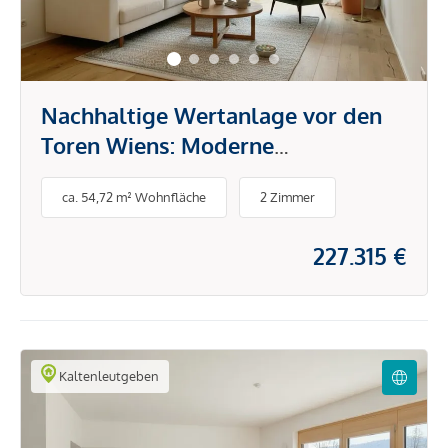
Nachhaltige Wertanlage vor den
Toren Wiens: Moderne
Vorsorgewohnungen im
ca. 54,72 m² Wohnfläche
2 Zimmer
Wienerwald
227.315 €
Kaltenleutgeben