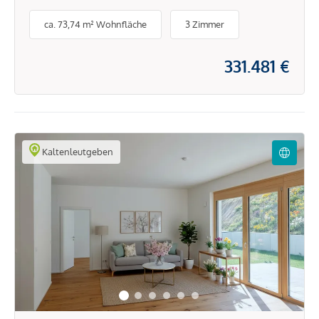
Vorsorgewohnungen im
ca. 73,74 m² Wohnfläche
3 Zimmer
Wienerwald
331.481 €
Kaltenleutgeben