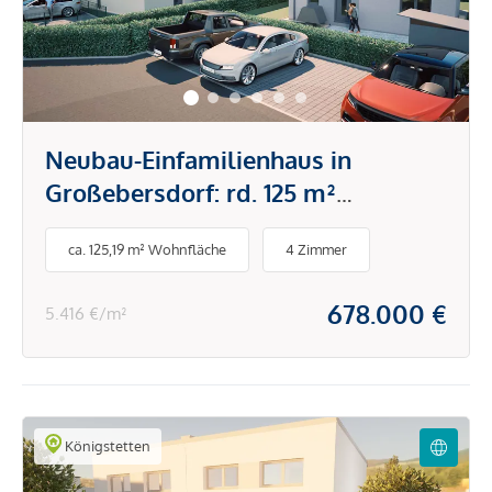
Neubau-Einfamilienhaus in
Großebersdorf: rd. 125 m²
Wohnnutzfläche, großer Garten -
ca. 125,19 m² Wohnfläche
4 Zimmer
provisionsfrei vom Bauträger
678.000 €
5.416 €/m²
Königstetten