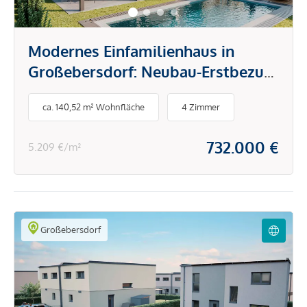
Modernes Einfamilienhaus in
Großebersdorf: Neubau-Erstbezug
in Holzmassivbauweise mit rd. 141
ca. 140,52 m² Wohnfläche
4 Zimmer
m² WNFL und Garten
732.000 €
5.209 €/m²
Großebersdorf