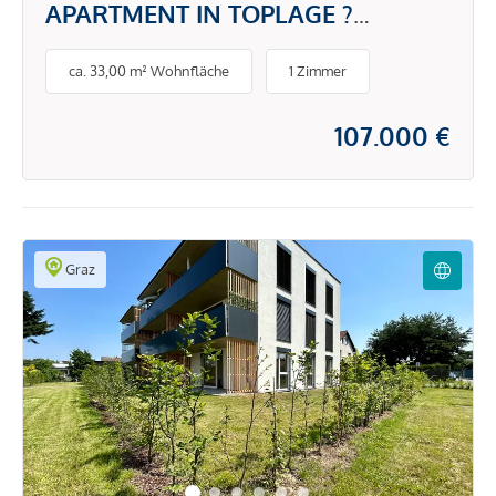
APARTMENT IN TOPLAGE ?
EFFIZIENT, LEISTBAR & PERFEKTE
ca. 33,00 m² Wohnfläche
1 Zimmer
ANBINDUNG
107.000 €
Graz