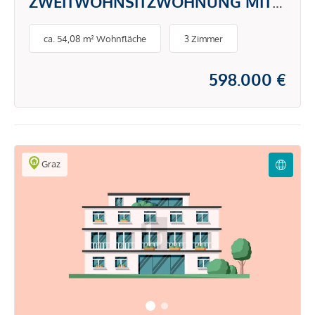
ZWEITWOHNSITZWOHNUNG MIT
SKI-IN / SKI-OUT & CA. 80 M²
ca. 54,08 m² Wohnfläche
3 Zimmer
GARTEN
598.000 €
Graz