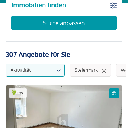
Immobilien finden
Suche anpassen
307
Angebote für Sie
Steiermark
Wo
Thal