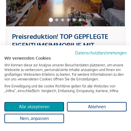
Preisreduktion! TOP GEPFLEGTE
EIGENTUMSIMMOBILIE MIT
LOGGIA UND HERVORRAGENDER
Datenschutzbestimmungen
Wir verwenden Cookies
ca. 67,00 m² Wohnfläche
3 Zimmer
WÄRMEDÄMMUNG
Wir können diese zur Analyse unserer Besucherdaten platzieren, um unsere
Webseite zu verbessern, personalisierte Inhalte anzuzeigen und Ihnen ein
großartiges Webseiten-Erlebnis zu bieten. Für weitere Informationen zu den
120.000 €
von uns verwendeten Cookies öffnen Sie die Einstellungen.
Ihre Einwilligung und die cookie Richtlinie gelten für alle Websites von
„Infina“, einschließlich: Vergleich, Entlastung, Einsparung, Karriere, Infina.
Alle akzeptieren
Ablehnen
Graz
Nein, anpassen