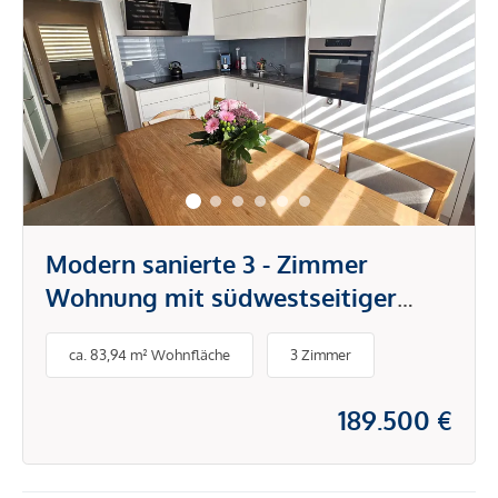
Modern sanierte 3 - Zimmer
Wohnung mit südwestseitiger
Loggia in beliebter, ruhiger
ca. 83,94 m² Wohnfläche
3 Zimmer
Siedlungslage
189.500 €