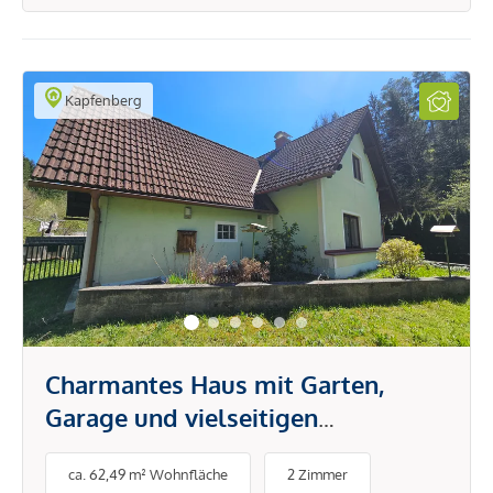
Kapfenberg
Charmantes Haus mit Garten,
Garage und vielseitigen
Nutzungsmöglichkeiten - ideal
ca. 62,49 m² Wohnfläche
2 Zimmer
auch als Wochenend- oder