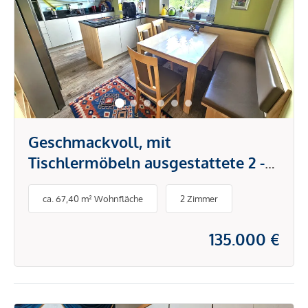
Geschmackvoll, mit
Tischlermöbeln ausgestattete 2 -
Zimmerwohnung mit Loggia zum
ca. 67,40 m² Wohnfläche
2 Zimmer
Wohlfühlen!
135.000 €