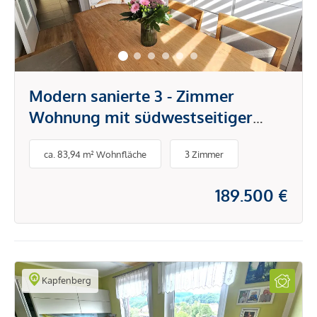
Modern sanierte 3 - Zimmer
Wohnung mit südwestseitiger
Loggia in beliebter, ruhiger
ca. 83,94 m² Wohnfläche
3 Zimmer
Siedlungslage
189.500 €
Kapfenberg