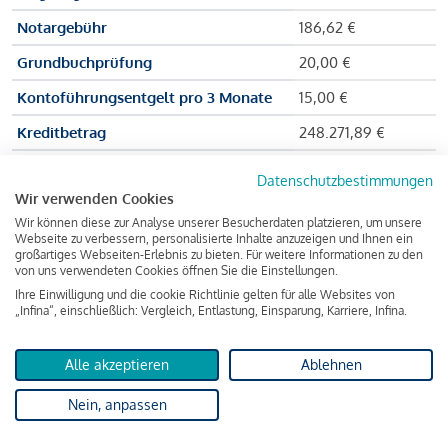
Notargebühr
186,62 €
Grundbuchprüfung
20,00 €
Kontoführungsentgelt pro 3 Monate
15,00 €
Kreditbetrag
248.271,89 €
Effektiver Jahreszinssatz
3,591 % p.a.
Datenschutzbestimmungen
Wir verwenden Cookies
Zu zahlender Gesamtbetrag
384.703,75 €
Wir können diese zur Analyse unserer Besucherdaten platzieren, um unsere
Kreditvermittler
INFINA Credit
Webseite zu verbessern, personalisierte Inhalte anzuzeigen und Ihnen ein
großartiges Webseiten-Erlebnis zu bieten. Für weitere Informationen zu den
Broker GmbH
von uns verwendeten Cookies öffnen Sie die Einstellungen.
Ihre Einwilligung und die cookie Richtlinie gelten für alle Websites von
„Infina“, einschließlich: Vergleich, Entlastung, Einsparung, Karriere, Infina.
Martina und Max Mustermann bekommen also eine Summe
von 237.000 Euro ausgezahlt, um die Wohnung zu kaufen.
Alle akzeptieren
Ablehnen
Darüber hinaus fallen aber noch einige Gebühren an (z. B. die
Nein, anpassen
Grundbucheintragungsgebühr), sodass die Bank den
Mustermanns
insgesamt einen Kreditbetrag
von 248.271,89