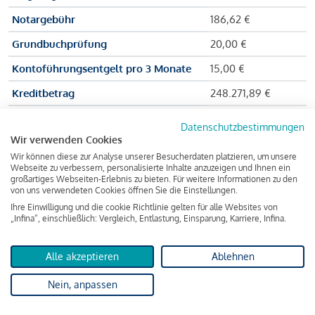
Notargebühr
186,62 €
Grundbuchprüfung
20,00 €
Kontoführungsentgelt pro 3 Monate
15,00 €
Kreditbetrag
248.271,89 €
Effektiver Jahreszinssatz
3,591 % p.a.
Datenschutzbestimmungen
Wir verwenden Cookies
Zu zahlender Gesamtbetrag
384.703,75 €
Wir können diese zur Analyse unserer Besucherdaten platzieren, um unsere
Kreditvermittler
INFINA Credit
Webseite zu verbessern, personalisierte Inhalte anzuzeigen und Ihnen ein
großartiges Webseiten-Erlebnis zu bieten. Für weitere Informationen zu den
Broker GmbH
von uns verwendeten Cookies öffnen Sie die Einstellungen.
Ihre Einwilligung und die cookie Richtlinie gelten für alle Websites von
„Infina“, einschließlich: Vergleich, Entlastung, Einsparung, Karriere, Infina.
Martina und Max Mustermann bekommen also eine Summe
von 237.000 Euro ausgezahlt, um die Wohnung zu kaufen.
Alle akzeptieren
Ablehnen
Darüber hinaus fallen aber noch einige Gebühren an (z. B. die
Nein, anpassen
Grundbucheintragungsgebühr), sodass die Bank den
Mustermanns
insgesamt einen Kreditbetrag
von 248.271,89