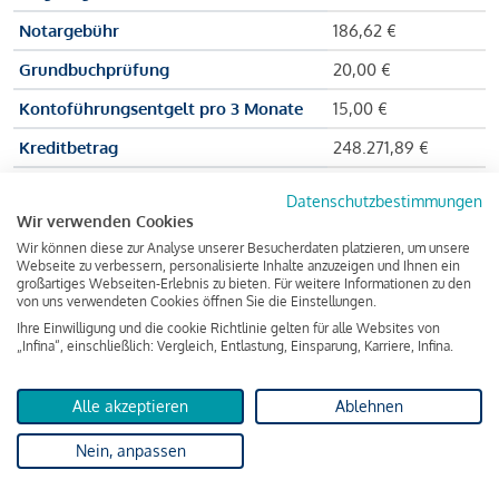
Notargebühr
186,62 €
Grundbuchprüfung
20,00 €
Kontoführungsentgelt pro 3 Monate
15,00 €
Kreditbetrag
248.271,89 €
Effektiver Jahreszinssatz
3,591 % p.a.
Datenschutzbestimmungen
Wir verwenden Cookies
Zu zahlender Gesamtbetrag
384.703,75 €
Wir können diese zur Analyse unserer Besucherdaten platzieren, um unsere
Kreditvermittler
INFINA Credit
Webseite zu verbessern, personalisierte Inhalte anzuzeigen und Ihnen ein
großartiges Webseiten-Erlebnis zu bieten. Für weitere Informationen zu den
Broker GmbH
von uns verwendeten Cookies öffnen Sie die Einstellungen.
Ihre Einwilligung und die cookie Richtlinie gelten für alle Websites von
„Infina“, einschließlich: Vergleich, Entlastung, Einsparung, Karriere, Infina.
Martina und Max Mustermann bekommen also eine Summe
von 237.000 Euro ausgezahlt, um die Wohnung zu kaufen.
Alle akzeptieren
Ablehnen
Darüber hinaus fallen aber noch einige Gebühren an (z. B. die
Nein, anpassen
Grundbucheintragungsgebühr), sodass die Bank den
Mustermanns
insgesamt einen Kreditbetrag
von 248.271,89