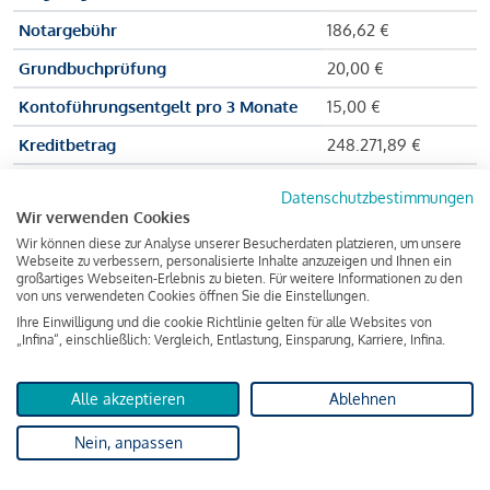
Notargebühr
186,62 €
Grundbuchprüfung
20,00 €
Kontoführungsentgelt pro 3 Monate
15,00 €
Kreditbetrag
248.271,89 €
Effektiver Jahreszinssatz
3,591 % p.a.
Datenschutzbestimmungen
Wir verwenden Cookies
Zu zahlender Gesamtbetrag
384.703,75 €
Wir können diese zur Analyse unserer Besucherdaten platzieren, um unsere
Kreditvermittler
INFINA Credit
Webseite zu verbessern, personalisierte Inhalte anzuzeigen und Ihnen ein
großartiges Webseiten-Erlebnis zu bieten. Für weitere Informationen zu den
Broker GmbH
von uns verwendeten Cookies öffnen Sie die Einstellungen.
Ihre Einwilligung und die cookie Richtlinie gelten für alle Websites von
„Infina“, einschließlich: Vergleich, Entlastung, Einsparung, Karriere, Infina.
Martina und Max Mustermann bekommen also eine Summe
von 237.000 Euro ausgezahlt, um die Wohnung zu kaufen.
Alle akzeptieren
Ablehnen
Darüber hinaus fallen aber noch einige Gebühren an (z. B. die
Nein, anpassen
Grundbucheintragungsgebühr), sodass die Bank den
Mustermanns
insgesamt einen Kreditbetrag
von 248.271,89