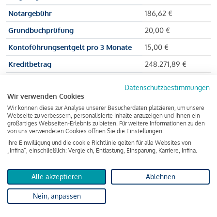
Notargebühr
186,62 €
Grundbuchprüfung
20,00 €
Kontoführungsentgelt pro 3 Monate
15,00 €
Kreditbetrag
248.271,89 €
Effektiver Jahreszinssatz
3,591 % p.a.
Datenschutzbestimmungen
Wir verwenden Cookies
Zu zahlender Gesamtbetrag
384.703,75 €
Wir können diese zur Analyse unserer Besucherdaten platzieren, um unsere
Kreditvermittler
INFINA Credit
Webseite zu verbessern, personalisierte Inhalte anzuzeigen und Ihnen ein
großartiges Webseiten-Erlebnis zu bieten. Für weitere Informationen zu den
Broker GmbH
von uns verwendeten Cookies öffnen Sie die Einstellungen.
Ihre Einwilligung und die cookie Richtlinie gelten für alle Websites von
„Infina“, einschließlich: Vergleich, Entlastung, Einsparung, Karriere, Infina.
Martina und Max Mustermann bekommen also eine Summe
von 237.000 Euro ausgezahlt, um die Wohnung zu kaufen.
Alle akzeptieren
Ablehnen
Darüber hinaus fallen aber noch einige Gebühren an (z. B. die
Nein, anpassen
Grundbucheintragungsgebühr), sodass die Bank den
Mustermanns
insgesamt einen Kreditbetrag
von 248.271,89