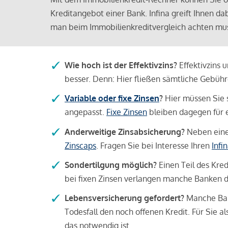
Kreditangebot einer Bank. Infina greift Ihnen da
man beim Immobilienkreditvergleich achten mu
Wie hoch ist der Effektivzins?
Effektivzins 
besser. Denn: Hier fließen sämtliche Gebü
Variable oder fixe Zinsen
?
Hier müssen Sie 
angepasst.
Fixe Zinsen
bleiben dagegen für e
Anderweitige Zinsabsicherung?
Neben einer
Zinscaps
. Fragen Sie bei Interesse Ihren
Infi
Sondertilgung möglich?
Einen Teil des Kred
bei fixen Zinsen verlangen manche Banken da
Lebensversicherung gefordert?
Manche Bank
Todesfall den noch offenen Kredit. Für Sie a
das notwendig ist.