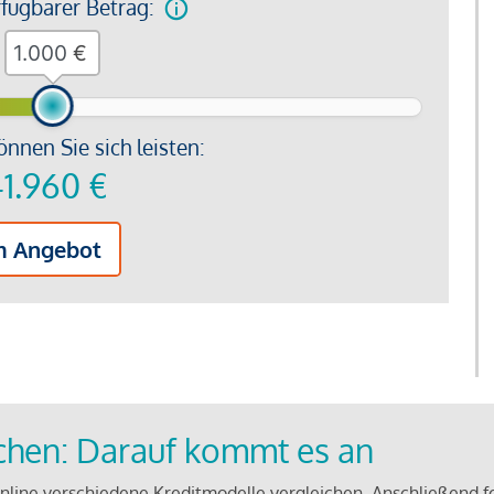
rfügbarer Betrag:
€
önnen Sie sich leisten:
1.960
€
m Angebot
ichen: Darauf kommt es an
line verschiedene Kreditmodelle vergleichen. Anschließend f