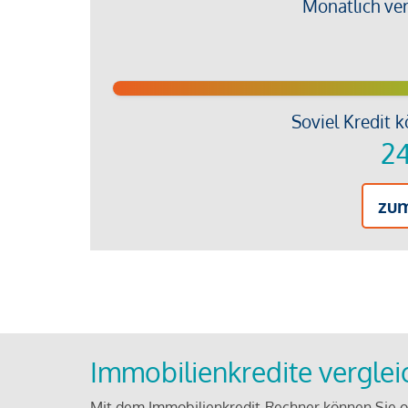
Monatlich ve
Soviel Kredit k
24
zu
Immobilienkredite vergle
Mit dem Immobilienkredit-Rechner können Sie on