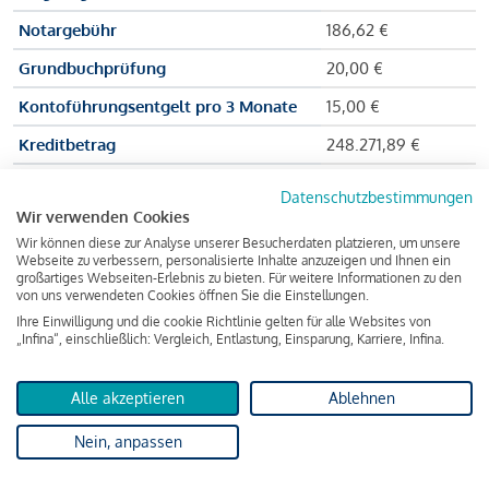
Notargebühr
186,62 €
Grundbuchprüfung
20,00 €
Kontoführungsentgelt pro 3 Monate
15,00 €
Kreditbetrag
248.271,89 €
Effektiver Jahreszinssatz
3,591 % p.a.
Datenschutzbestimmungen
Wir verwenden Cookies
Zu zahlender Gesamtbetrag
384.703,75 €
Wir können diese zur Analyse unserer Besucherdaten platzieren, um unsere
Kreditvermittler
INFINA Credit
Webseite zu verbessern, personalisierte Inhalte anzuzeigen und Ihnen ein
großartiges Webseiten-Erlebnis zu bieten. Für weitere Informationen zu den
Broker GmbH
von uns verwendeten Cookies öffnen Sie die Einstellungen.
Ihre Einwilligung und die cookie Richtlinie gelten für alle Websites von
„Infina“, einschließlich: Vergleich, Entlastung, Einsparung, Karriere, Infina.
Martina und Max Mustermann bekommen also eine Summe
von 237.000 Euro ausgezahlt, um die Wohnung zu kaufen.
Alle akzeptieren
Ablehnen
Darüber hinaus fallen aber noch einige Gebühren an (z. B. die
Nein, anpassen
Grundbucheintragungsgebühr), sodass die Bank den
Mustermanns
insgesamt einen Kreditbetrag
von 248.271,89