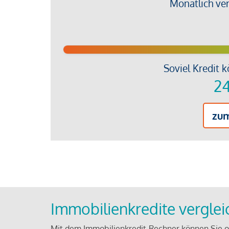
Monatlich ve
Soviel Kredit k
24
zu
Immobilienkredite vergle
Mit dem Immobilienkredit-Rechner können Sie on