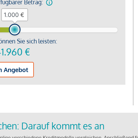
rfügbarer Betrag:
€
önnen Sie sich leisten:
1.960
€
m Angebot
ichen: Darauf kommt es an
line verschiedene Kreditmodelle vergleichen. Anschließend f