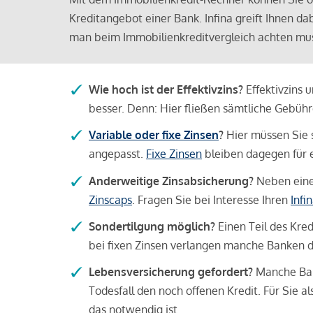
Kreditangebot einer Bank. Infina greift Ihnen da
man beim Immobilienkreditvergleich achten mu
Wie hoch ist der Effektivzins?
Effektivzins 
besser. Denn: Hier fließen sämtliche Gebü
Variable oder fixe Zinsen
?
Hier müssen Sie 
angepasst.
Fixe Zinsen
bleiben dagegen für e
Anderweitige Zinsabsicherung?
Neben einer
Zinscaps
. Fragen Sie bei Interesse Ihren
Infi
Sondertilgung möglich?
Einen Teil des Kred
bei fixen Zinsen verlangen manche Banken da
Lebensversicherung gefordert?
Manche Bank
Todesfall den noch offenen Kredit. Für Sie a
das notwendig ist.