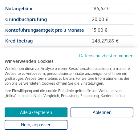
Notargebühr
186,62 €
Grundbuchprüfung
20,00 €
Kontoführungsentgelt pro 3 Monate
15,00 €
Kreditbetrag
248.271,89 €
Effektiver Jahreszinssatz
3,591 % p.a.
Datenschutzbestimmungen
Wir verwenden Cookies
Zu zahlender Gesamtbetrag
384.703,75 €
Wir können diese zur Analyse unserer Besucherdaten platzieren, um unsere
Kreditvermittler
INFINA Credit
Webseite zu verbessern, personalisierte Inhalte anzuzeigen und Ihnen ein
großartiges Webseiten-Erlebnis zu bieten. Für weitere Informationen zu den
Broker GmbH
von uns verwendeten Cookies öffnen Sie die Einstellungen.
Ihre Einwilligung und die cookie Richtlinie gelten für alle Websites von
„Infina“, einschließlich: Vergleich, Entlastung, Einsparung, Karriere, Infina.
Martina und Max Mustermann bekommen also eine Summe
von 237.000 Euro ausgezahlt, um die Wohnung zu kaufen.
Alle akzeptieren
Ablehnen
Darüber hinaus fallen aber noch einige Gebühren an (z. B. die
Nein, anpassen
Grundbucheintragungsgebühr), sodass die Bank den
Mustermanns
insgesamt einen Kreditbetrag
von 248.271,89