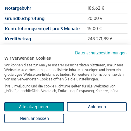
Notargebühr
186,62 €
Grundbuchprüfung
20,00 €
Kontoführungsentgelt pro 3 Monate
15,00 €
Kreditbetrag
248.271,89 €
Effektiver Jahreszinssatz
3,591 % p.a.
Datenschutzbestimmungen
Wir verwenden Cookies
Zu zahlender Gesamtbetrag
384.703,75 €
Wir können diese zur Analyse unserer Besucherdaten platzieren, um unsere
Kreditvermittler
INFINA Credit
Webseite zu verbessern, personalisierte Inhalte anzuzeigen und Ihnen ein
großartiges Webseiten-Erlebnis zu bieten. Für weitere Informationen zu den
Broker GmbH
von uns verwendeten Cookies öffnen Sie die Einstellungen.
Ihre Einwilligung und die cookie Richtlinie gelten für alle Websites von
„Infina“, einschließlich: Vergleich, Entlastung, Einsparung, Karriere, Infina.
Martina und Max Mustermann bekommen also eine Summe
von 237.000 Euro ausgezahlt, um die Wohnung zu kaufen.
Alle akzeptieren
Ablehnen
Darüber hinaus fallen aber noch einige Gebühren an (z. B. die
Nein, anpassen
Grundbucheintragungsgebühr), sodass die Bank den
Mustermanns
insgesamt einen Kreditbetrag
von 248.271,89