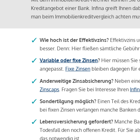
Kreditangebot einer Bank. Infina greift Ihnen da
man beim Immobilienkreditvergleich achten mu
Wie hoch ist der Effektivzins?
Effektivzins 
besser. Denn: Hier fließen sämtliche Gebü
Variable oder fixe Zinsen
?
Hier müssen Sie 
angepasst.
Fixe Zinsen
bleiben dagegen für e
Anderweitige Zinsabsicherung?
Neben einer
Zinscaps
. Fragen Sie bei Interesse Ihren
Infi
Sondertilgung möglich?
Einen Teil des Kred
bei fixen Zinsen verlangen manche Banken da
Lebensversicherung gefordert?
Manche Bank
Todesfall den noch offenen Kredit. Für Sie a
das notwendig ist.