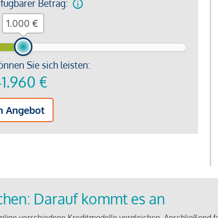
rfügbarer Betrag:
€
önnen Sie sich leisten:
1.960
€
m Angebot
ichen: Darauf kommt es an
line verschiedene Kreditmodelle vergleichen. Anschließend f