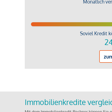
Monatlich ve
Soviel Kredit k
24
zu
Immobilienkredite vergle
Mit dem Immobilienkredit-Rechner können Sie on