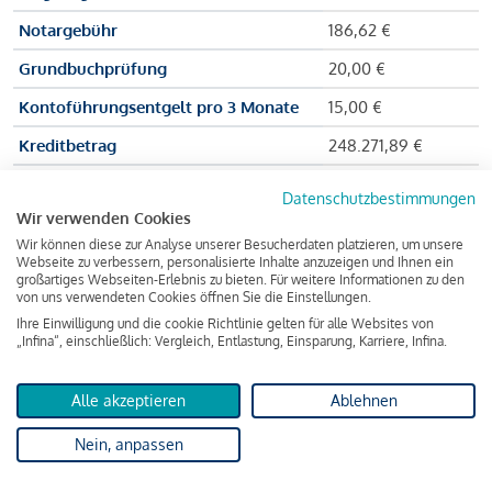
Notargebühr
186,62 €
Grundbuchprüfung
20,00 €
Kontoführungsentgelt pro 3 Monate
15,00 €
Kreditbetrag
248.271,89 €
Effektiver Jahreszinssatz
3,591 % p.a.
Datenschutzbestimmungen
Wir verwenden Cookies
Zu zahlender Gesamtbetrag
384.703,75 €
Wir können diese zur Analyse unserer Besucherdaten platzieren, um unsere
Kreditvermittler
INFINA Credit
Webseite zu verbessern, personalisierte Inhalte anzuzeigen und Ihnen ein
großartiges Webseiten-Erlebnis zu bieten. Für weitere Informationen zu den
Broker GmbH
von uns verwendeten Cookies öffnen Sie die Einstellungen.
Ihre Einwilligung und die cookie Richtlinie gelten für alle Websites von
„Infina“, einschließlich: Vergleich, Entlastung, Einsparung, Karriere, Infina.
Martina und Max Mustermann bekommen also eine Summe
von 237.000 Euro ausgezahlt, um die Wohnung zu kaufen.
Alle akzeptieren
Ablehnen
Darüber hinaus fallen aber noch einige Gebühren an (z. B. die
Nein, anpassen
Grundbucheintragungsgebühr), sodass die Bank den
Mustermanns
insgesamt einen Kreditbetrag
von 248.271,89