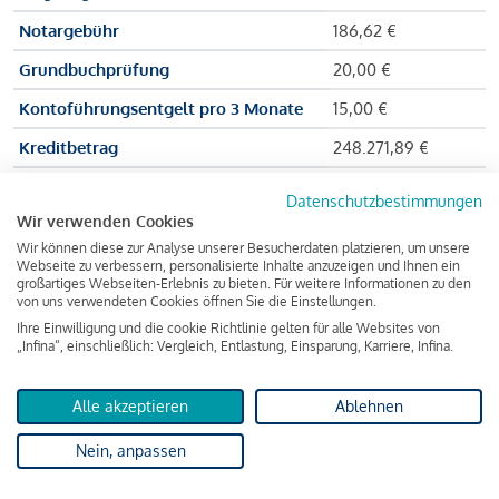
Notargebühr
186,62 €
Grundbuchprüfung
20,00 €
Kontoführungsentgelt pro 3 Monate
15,00 €
Kreditbetrag
248.271,89 €
Effektiver Jahreszinssatz
3,591 % p.a.
Datenschutzbestimmungen
Wir verwenden Cookies
Zu zahlender Gesamtbetrag
384.703,75 €
Wir können diese zur Analyse unserer Besucherdaten platzieren, um unsere
Kreditvermittler
INFINA Credit
Webseite zu verbessern, personalisierte Inhalte anzuzeigen und Ihnen ein
großartiges Webseiten-Erlebnis zu bieten. Für weitere Informationen zu den
Broker GmbH
von uns verwendeten Cookies öffnen Sie die Einstellungen.
Ihre Einwilligung und die cookie Richtlinie gelten für alle Websites von
„Infina“, einschließlich: Vergleich, Entlastung, Einsparung, Karriere, Infina.
Martina und Max Mustermann bekommen also eine Summe
von 237.000 Euro ausgezahlt, um die Wohnung zu kaufen.
Alle akzeptieren
Ablehnen
Darüber hinaus fallen aber noch einige Gebühren an (z. B. die
Nein, anpassen
Grundbucheintragungsgebühr), sodass die Bank den
Mustermanns
insgesamt einen Kreditbetrag
von 248.271,89