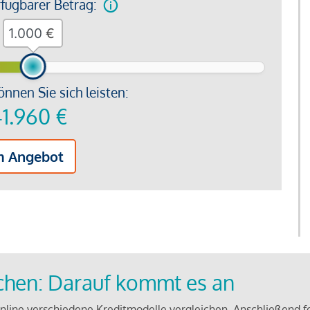
rfügbarer Betrag:
€
önnen Sie sich leisten:
1.960
€
m Angebot
ichen: Darauf kommt es an
line verschiedene Kreditmodelle vergleichen. Anschließend f