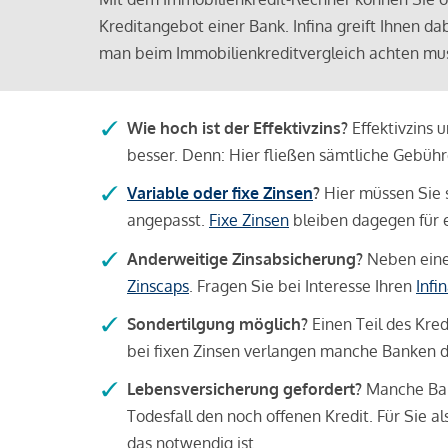
Kreditangebot einer Bank. Infina greift Ihnen da
man beim Immobilienkreditvergleich achten mu
Wie hoch ist der Effektivzins?
Effektivzins 
besser. Denn: Hier fließen sämtliche Gebü
Variable oder fixe Zinsen
?
Hier müssen Sie 
angepasst.
Fixe Zinsen
bleiben dagegen für e
Anderweitige Zinsabsicherung?
Neben einer
Zinscaps
. Fragen Sie bei Interesse Ihren
Infi
Sondertilgung möglich?
Einen Teil des Kred
bei fixen Zinsen verlangen manche Banken da
Lebensversicherung gefordert?
Manche Bank
Todesfall den noch offenen Kredit. Für Sie a
das notwendig ist.