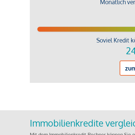
Monatlich ve
Soviel Kredit k
24
zu
Immobilienkredite vergle
Mit dem Immobilienkredit-Rechner können Sie on